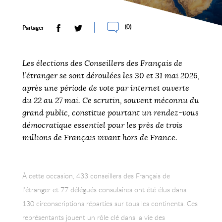
(
0
)
Partager
Les élections des Conseillers des Français de
l’étranger se sont déroulées les 30 et 31 mai 2026,
après une période de vote par internet ouverte
du 22 au 27 mai. Ce scrutin, souvent méconnu du
grand public, constitue pourtant un rendez-vous
démocratique essentiel pour les près de trois
millions de Français vivant hors de France.
À cette occasion, 433 conseillers des Français de
l’étranger et 77 délégués consulaires ont été élus dans
130 circonscriptions réparties sur tous les continents. Ces
représentants jouent un rôle clé dans la vie des