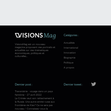
Catégories :
Actualités
VisionsMag est un nouveau
magazine proposant des portraits et
International
actualités sur des thématiques
Innovation
économiques, politiques et
culturelles...
Biographie
Politique
A propos
Dernier post :
Dernier tweet :
Transnistrie : voyage dans un pays
fantôme - 27 avril 2022
La Crimée veut son rattachement à
la Russie. Une autre entité russe aux
frontières de Kiev? Ce ne sera pas
nouveau ! Connaissez-vous la