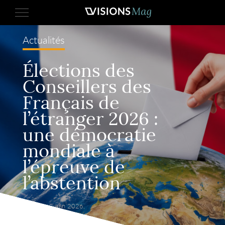
Actualités
Élections des
Conseillers des
Français de
l’étranger 2026 :
une démocratie
mondiale à
l’épreuve de
l’abstention
Publié le 3 juin 2026,
par VisionsMag.