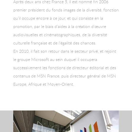
Après deux ans chez France 5, il est nommé fin 2006
premier président du fonds images de la diversité, fonction
qu’il occupe encore à ce jour, et qui consiste en la
promotion, par le biais d’aides à la création d’œuvre
audiovisuelles et cinématographiques, de la diversité
culturelle française et de l’égalité des chances.
En 2010, il fait son retour dans le secteur privé, et rejoint
le groupe Microsoft au sein duquel il occupera
successivement les fonctions de directeur éditorial et des
contenus de MSN France, puis directeur général de MSN
Europe, Afrique et Moyen-Orient.