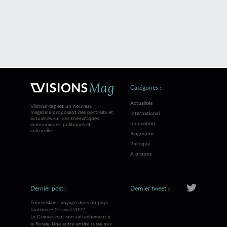
Catégories :
Actualités
VisionsMag est un nouveau
magazine proposant des portraits et
International
actualités sur des thématiques
Innovation
économiques, politiques et
culturelles...
Biographie
Politique
A propos
Dernier post :
Dernier tweet :
Transnistrie : voyage dans un pays
fantôme - 27 avril 2022
La Crimée veut son rattachement à
la Russie. Une autre entité russe aux