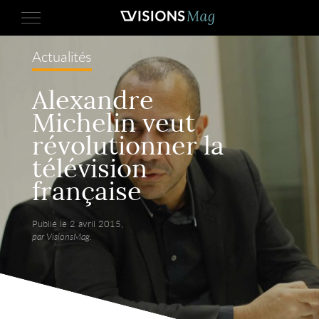
Actualités
Alexandre
Michelin veut
révolutionner la
télévision
française
Publié le 2 avril 2015,
par VisionsMag.