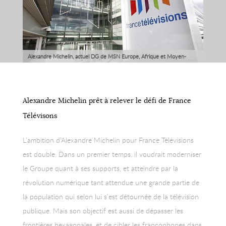
Alexandre Michelin, actuel DG de MSN Europe, Afrique et Moyen-
Orient, est le seul candidat déclaré à ce jour à la tête de France
Télévisions.
Alexandre Michelin prêt à relever le défi de France
Télévisons
L’ambition d’Alexandre Michelin pour France Télévisions
est double. Dans un premier temps, il voudrait moderniser
le Groupe quant à ses supports, et atteindre par la
révolution numérique tant attendue une grande partie de
la population qui selon lui s’est détournée de la télévision
publique. Mais son objectif est aussi de dépasser les
frontières hexagonales, et de cibler les francophones dans