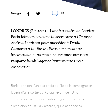
(
0
)
Partager
LONDRES (Reuters) – L’ancien maire de Londres
Boris Johnson soutient la secrétaire à l’Energie
Andrea Leadsom pour succéder à David
Cameron à la tête du Parti conservateur
britannique et au poste de Premier ministre,
rapporte lundi l’agence britannique Press
Association.
Boris Johnson, l’un des chefs de file de la campagne en
faveur d’une sortie du Royaume-Uni de l’Union
européenne, a renoncé jeudi à briguer lui-même la
succession de David Cameron, qui a annoncé sa