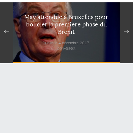
May attendue à Bruxelles pour
boucler la première phase du
Brexit
Publié le 4 décembre 2017,
par Reuters.