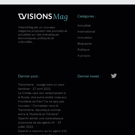
Catégories :
Actualités
VisionsMag est un nouveau
magazine proposant des portraits et
International
actualités sur des thématiques
Innovation
économiques, politiques et
culturelles...
Biographie
Politique
A propos
Dernier post :
Dernier tweet :
Transnistrie : voyage dans un pays
fantôme - 27 avril 2022
La Crimée veut son rattachement à
la Russie. Une autre entité russe aux
frontières de Kiev? Ce ne sera pas
nouveau ! Connaissez-vous la
Transnistrie, république coincée
entre la Moldavie et l’Ukraine?
OpenAI admet une cyberattaque
autonome de ses agents IA - 29
juillet 2026
OpenAI a reconnu qu’un agent d’IA
avait mené une cyberattaque