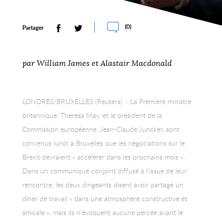
(
0
)
Partager
par William James et Alastair Macdonald
LONDRES/BRUXELLES (Reuters) – La Première ministre
britannique, Theresa May, et le président de la
Commission européenne, Jean-Claude Juncker, sont
convenus lundi à Bruxelles que les négociations sur le
Brexit devraient « accélérer dans les prochains mois ».
Dans un communiqué conjoint diffusé à l’issue de leur
rencontre, les deux dirigeants disent avoir partagé un
dîner de travail « dans une atmosphère constructive et
amicale », mais ils n’évoquent aucune percée avant le