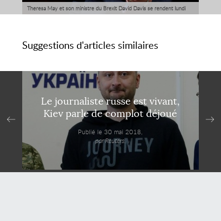
Theresa May et son ministre du Brexit David Davis se rendent lundi
soir à Bruxelles pour rencontrer le chef des négociateurs européens,
Michel Barnier, et le président de la Commission européenne, Jean-
Suggestions d'articles similaires
Claude Juncker.
Le journaliste russe est vivant,
Kiev parle de complot déjoué
Publié le 30 mai 2018,
par Reuters.