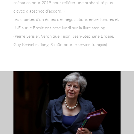
scénarios pour 2019 pour refléter une probabilité plus
élevée d’absence d’accord. »
Les craintes d’un échec des négociations entre Londres et
l’UE sur le Brexit ont pesé lundi sur la livre sterling.
(Pierre Sérisier, Véronique Tison, Jean-Stéphane Brosse,
Guy Kerivel et Tangi Salaün pour le service français)