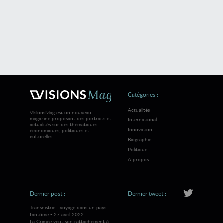
Catégories :
Actualités
VisionsMag est un nouveau
magazine proposant des portraits et
International
actualités sur des thématiques
Innovation
économiques, politiques et
culturelles...
Biographie
Politique
A propos
Dernier post :
Dernier tweet :
Transnistrie : voyage dans un pays
fantôme - 27 avril 2022
La Crimée veut son rattachement à