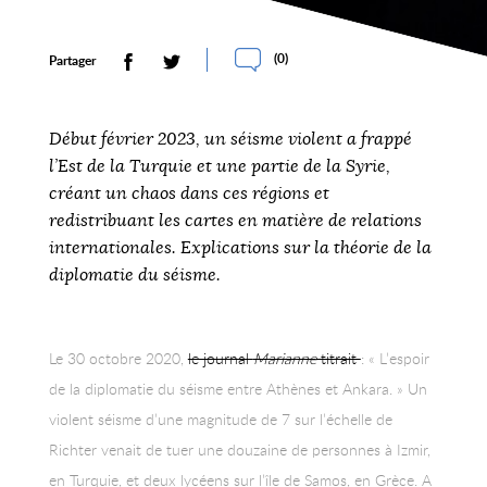
(
0
)
Partager
Début février 2023, un séisme violent a frappé
l’Est de la Turquie et une partie de la Syrie,
créant un chaos dans ces régions et
redistribuant les cartes en matière de relations
internationales. Explications sur la théorie de la
diplomatie du séisme.
Le 30 octobre 2020,
le journal
Marianne
titrait
: « L’espoir
de la diplomatie du séisme entre Athènes et Ankara. » Un
violent séisme d’une magnitude de 7 sur l’échelle de
Richter venait de tuer une douzaine de personnes à Izmir,
en Turquie, et deux lycéens sur l’île de Samos, en Grèce. A