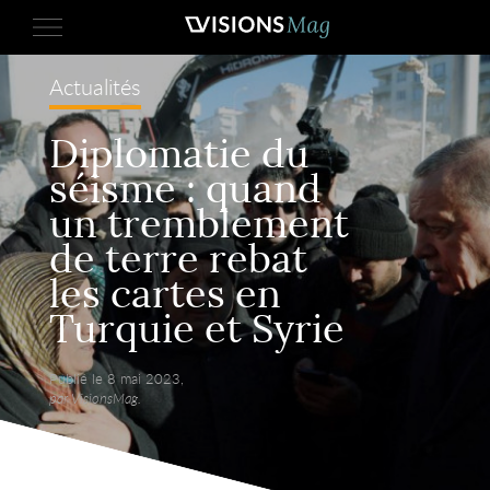
Actualités
Diplomatie du
séisme : quand
un tremblement
de terre rebat
les cartes en
Turquie et Syrie
Publié le 8 mai 2023,
par VisionsMag.