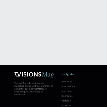
Catégories :
Actualités
VisionsMag est un nouveau
magazine proposant des portraits et
International
actualités sur des thématiques
Innovation
économiques, politiques et
culturelles...
Biographie
Politique
A propos