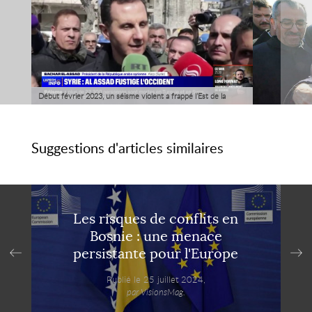
Début février 2023, un séisme violent a frappé l’Est de la
Turquie et une partie de la Syrie, créant un chaos dans ces
régions et redistribuant les cartes en matière de relations
Suggestions d'articles similaires
internationales.
Les risques de conflits en
Bosnie : une menace
persistante pour l'Europe
Publié le 25 juillet 2024,
par VisionsMag.