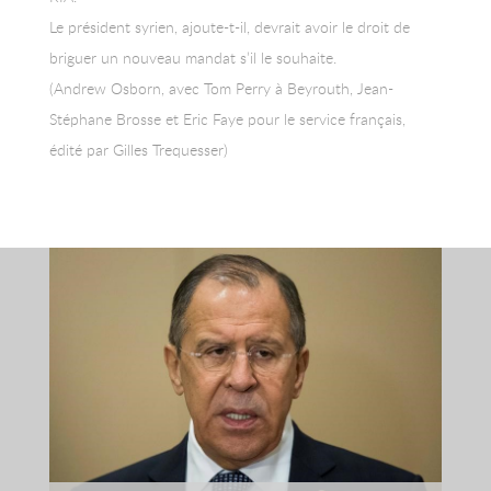
Le président syrien, ajoute-t-il, devrait avoir le droit de
briguer un nouveau mandat s’il le souhaite.
(Andrew Osborn, avec Tom Perry à Beyrouth, Jean-
Stéphane Brosse et Eric Faye pour le service français,
édité par Gilles Trequesser)