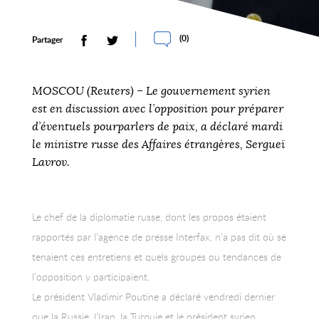
(
0
)
Partager
MOSCOU (Reuters) – Le gouvernement syrien
est en discussion avec l’opposition pour préparer
d’éventuels pourparlers de paix, a déclaré mardi
le ministre russe des Affaires étrangères, Sergueï
Lavrov.
Le chef de la diplomatie russe, dont les propos étaient
rapportés par l’agence de presse Interfax, n’a pas dit où se
tenaient ces entretiens et quels groupes ou tendances de
l’opposition y participaient.
Le président Vladimir Poutine a déclaré vendredi dernier
que la Russie, l’Iran, la Turquie et le président syrien,