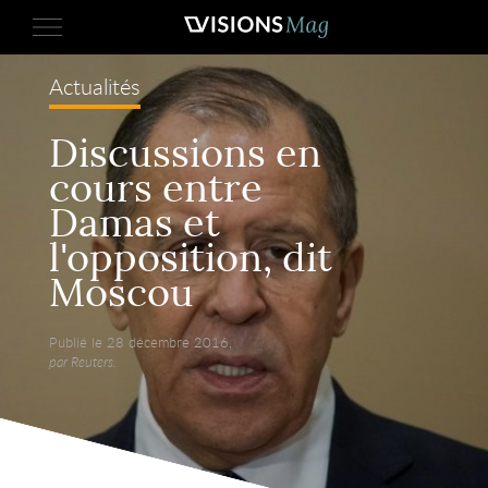
Actualités
Discussions en
cours entre
Damas et
l'opposition, dit
Moscou
Publié le 28 décembre 2016,
par Reuters.