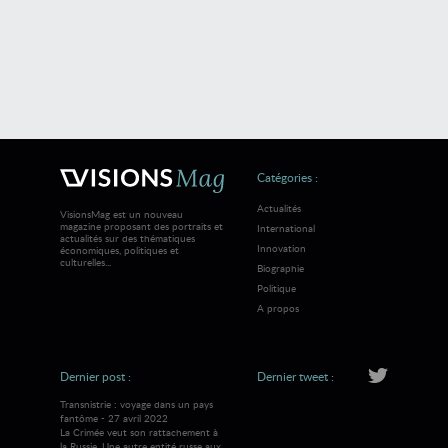
Catégories :
Actualités
VisionsMag est un nouveau
magazine proposant des portraits et
International
actualités sur des thématiques
Innovation
économiques, politiques et
culturelles...
Biographie
Politique
A propos
Dernier post :
Dernier tweet :
Transnistrie : voyage dans un pays
fantôme - 27 avril 2022
La Crimée veut son rattachement à
la Russie. Une autre entité russe aux