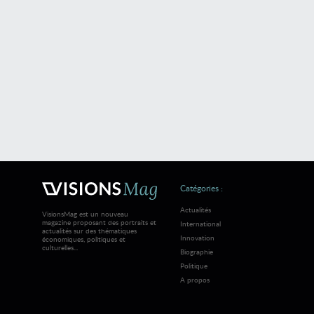
Catégories :
Actualités
VisionsMag est un nouveau
magazine proposant des portraits et
International
actualités sur des thématiques
Innovation
économiques, politiques et
culturelles...
Biographie
Politique
A propos