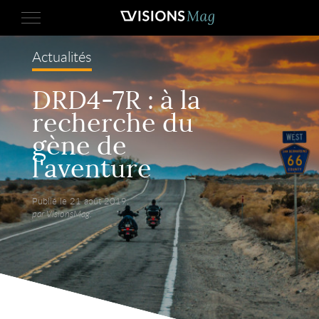
Actualités
DRD4-7R : à la
recherche du
gène de
l'aventure
Publié le 21 août 2019,
par VisionsMag.