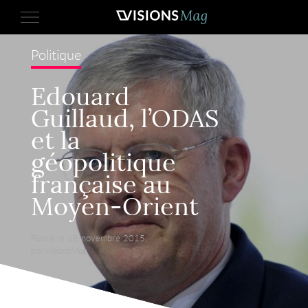
Politique
Edouard
Guillaud, l’ODAS
et la
géopolitique
française au
Moyen-Orient
Publié le 18 novembre 2015,
par VisionsMag.