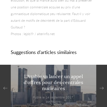
évolution, et que la France aura bien du mal à préserver
une position commerciale acquise au prix d’une
gymnastique diplomatique peu reluisante. Faut-il y voir
autant de motifs de désintérêt de la part d’Edouard
Guillaud ?
Photos : lejdd.fr / alterinfo.net
Suggestions d'articles similaires
L'Arabie va lancer un appel
d'offres pour des centrales
nucléaires
Publié le 14 septembre 2017,
par Reuters.