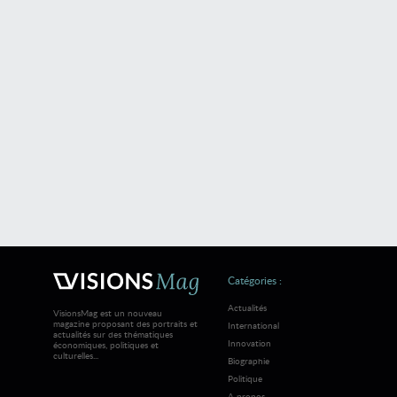
Catégories :
Actualités
VisionsMag est un nouveau
magazine proposant des portraits et
International
actualités sur des thématiques
Innovation
économiques, politiques et
culturelles...
Biographie
Politique
A propos