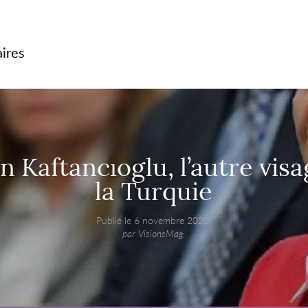
aires
 Kaftancıoglu, l’autre vis
la Turquie
Publié le 6 novembre 2020,
par VisionsMag.