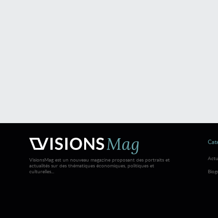
Caté
Actu
VisionsMag est un nouveau magazine proposant des portraits et
actualités sur des thématiques économiques, politiques et
culturelles...
Biog