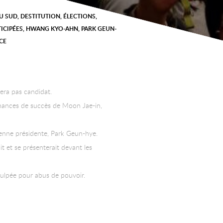
U SUD
,
DESTITUTION
,
ÉLECTIONS
,
ICIPÉES
,
HWANG KYO-AHN
,
PARK GEUN-
CE
sera pas candidat.
 chances de succès de Moon Jae-in,
cienne présidente, Park Geun-hye.
t et se présenterait devant les
culpée pour abus de pouvoir.