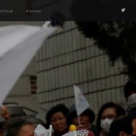
olitique
A propos