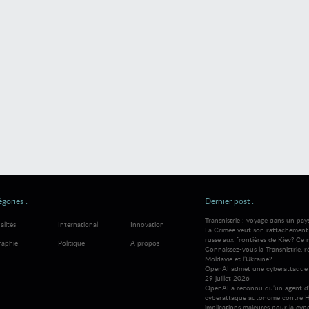
gories :
Dernier post :
Transnistrie : voyage dans un pay
alités
International
Innovation
La Crimée veut son rattachement à
russe aux frontières de Kiev? Ce 
raphie
Politique
A propos
Connaissez-vous la Transnistrie, 
Moldavie et l’Ukraine?
OpenAI admet une cyberattaque 
29 juillet 2026
OpenAI a reconnu qu’un agent d’
cyberattaque autonome contre H
implications majeures pour la cybe