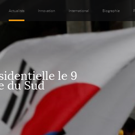
Actualités
Innovation
International
Biographie
P
identielle le 9
e du Sud