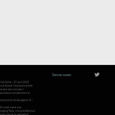
Dernier tweet :
s fantôme - 27 avril 2022
 la Russie. Une autre entité
ne sera pas nouveau !
république coincée entre la
autonome de ses agents IA -
IA avait mené une
ugging Face, une première aux
rsécurité et la régulation.