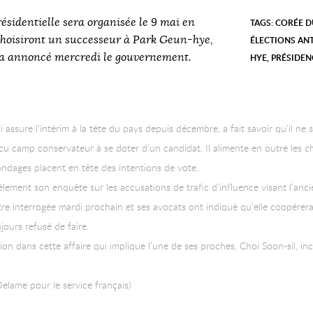
ésidentielle sera organisée le 9 mai en
TAGS:
CORÉE D
choisiront un successeur à Park Geun-hye,
ÉLECTIONS ANT
, a annoncé mercredi le gouvernement.
HYE
,
PRÉSIDEN
assure l’intérim à la tête du pays depuis décembre, a fait savoir qu’il ne 
és cu camp conservateur à se doter d’un candidat. Il alimente en outre les
ondages placent en tête des intentions de vote.
èlement son enquête sur les accusations de trafic d’influence visant l’an
e interrogée mardi prochain et ses avocats ont indiqué qu’elle coopérerai
ujours refusé de faire.
n dans cette affaire qui implique l’une de ses proches, Choi Soon-sil, in
Delame pour le service français)