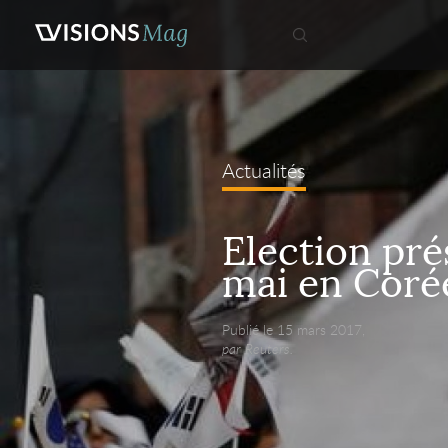
Actualités
Election prés
mai en Coré
Publié le 15 mars 2017,
par Reuters.