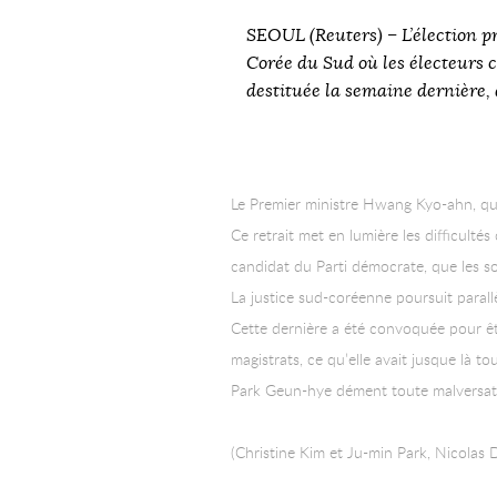
SEOUL (Reuters) – L’élection pr
Corée du Sud où les électeurs 
destituée la semaine dernière
Le Premier ministre Hwang Kyo-ahn, qui 
Ce retrait met en lumière les difficult
candidat du Parti démocrate, que les s
La justice sud-coréenne poursuit parall
Cette dernière a été convoquée pour êtr
magistrats, ce qu’elle avait jusque là to
Park Geun-hye dément toute malversatio
(Christine Kim et Ju-min Park, Nicolas 