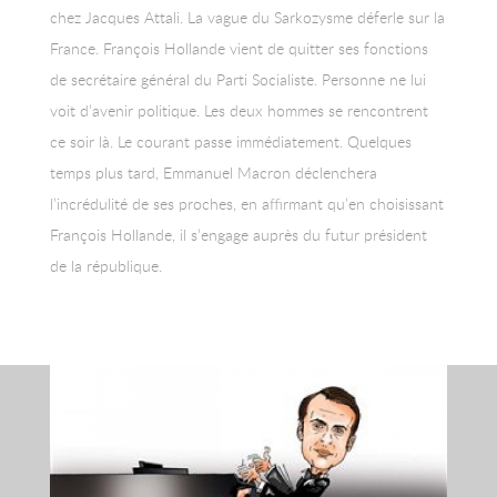
chez Jacques Attali. La vague du Sarkozysme déferle sur la
France. François Hollande vient de quitter ses fonctions
de secrétaire général du Parti Socialiste. Personne ne lui
voit d’avenir politique. Les deux hommes se rencontrent
ce soir là. Le courant passe immédiatement. Quelques
temps plus tard, Emmanuel Macron déclenchera
l’incrédulité de ses proches, en affirmant qu’en choisissant
François Hollande, il s’engage auprès du futur président
de la république.