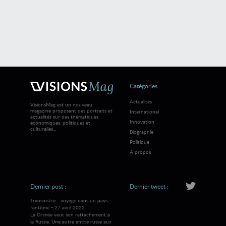
Catégories :
Actualités
VisionsMag est un nouveau
magazine proposant des portraits et
International
actualités sur des thématiques
Innovation
économiques, politiques et
culturelles...
Biographie
Politique
A propos
Dernier post :
Dernier tweet :
Transnistrie : voyage dans un pays
fantôme - 27 avril 2022
La Crimée veut son rattachement à
la Russie. Une autre entité russe aux