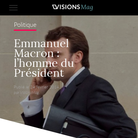
Politique
Emmanuel
Macron :
l’homme du
Président
Publié le 24 février 2014,
par VisionsMag.