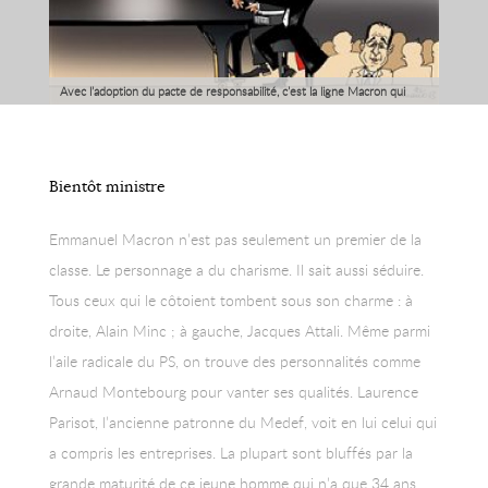
Avec l’adoption du pacte de responsabilité, c’est la ligne Macron qui
triomphe. Du coup l’homme de l’ombre se trouve projeté en pleine
lumière.
Bientôt ministre
Emmanuel Macron n’est pas seulement un premier de la
classe. Le personnage a du charisme. Il sait aussi séduire.
Tous ceux qui le côtoient tombent sous son charme : à
droite, Alain Minc ; à gauche, Jacques Attali. Même parmi
l’aile radicale du PS, on trouve des personnalités comme
Arnaud Montebourg pour vanter ses qualités. Laurence
Parisot, l’ancienne patronne du Medef, voit en lui celui qui
a compris les entreprises. La plupart sont bluffés par la
grande maturité de ce jeune homme qui n’a que 34 ans