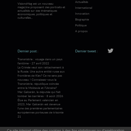
Actualités
VisionsMag est un nouveau
magazine proposant des portraits et
International
actualités sur des thématiques
Innovation
économiques, politiques et
culturelles...
Biographie
Politique
A propos
Dernier post :
Dernier tweet :
Transnistrie : voyage dans un pays
fantôme - 27 avril 2022
La Crimée veut son rattachement à
la Russie. Une autre entité russe aux
frontières de Kiev? Ce ne sera pas
nouveau ! Connaissez-vous la
Transnistrie, république coincée
entre la Moldavie et l’Ukraine?
Mar Galcerán, la députée qui fait
tomber les barrières - 8 août 2026
Élue au Parlement valencien en
2023, Mar Galcerán est devenue
l’une des premières parlementaires
européennes porteuses de trisomie
21
Ce site internet utilise des cookies à des fins statistiques ou d'amélioration