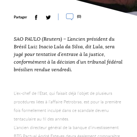
(
0
)
Partager
SAO PAULO (Reuters) – L’ancien président du
Brésil Luiz Inacio Lula da Silva, dit Lula, sera
jugé pour tentative d’entrave à la justice,
conformément à la décision d’un tribunal fédéral
brésilien rendue vendredi.
L’ex-chef de l’Etat, qui faisait déjà l’objet de plusieurs
procédures liées à l’affaire Petrobras, est pour la première
fois formellement inculpé dans ce scandale devenu
tentaculaire au fil des années.
L’ancien directeur général de la banque d’investissement
BTG Pactual André Esteves devra également comparaître