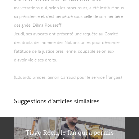
malversations qui, selon les procureurs, a été institué sous
sa présidence et s’est perpétué sous celle de son héritière
désignée, Dilma Rousseff.
Jeudi, ses avocats ont présenté une requête au Comité
des droits de l’homme des Nations unies pour dénoncer
l’attitude de la justice brésilienne, coupable selon eux
d’avoir violé ses droits.
(Eduardo Simoes, Simon Carraud pour le service français)
Suggestions d'articles similaires
Tiago Rech, le fan qui a permis