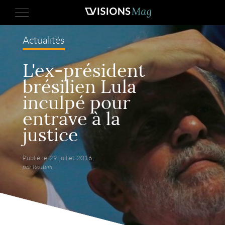
Actualités
L'ex-président
brésilien Lula
inculpé pour
entrave à la
justice
Publié le 29 juillet 2016,
par Reuters.