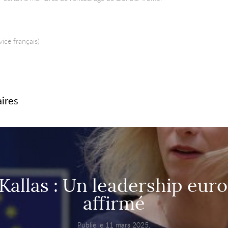
vice français)
aires
 Kallas : Un leadership eur
affirmé
Publié le 11 mars 2025,