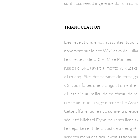
sont accusées d’ingérence dans la campa
TRIANGULATION
Des révélations embarrassantes, toucha
novembre sur le site WikiLeaks de Julian
Le directeur de la CIA, Mike Pompeo, a q
russe (le GRU) avait alimenté WikiLeaks
« Les enquêtes des services de renseign
« Si vous faites une triangulation entre
« Il est pile au milieu de ce réseau de 
rappelant que Farage a rencontré Assan
Cette affaire, qui empoisonne la préside
sécurité Michael Flynn pour ses liens 
Le département de la Justice a désigné
services menaient des investigations s