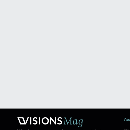
Caté
Actu