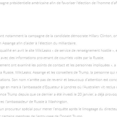
gne présidentielle américaine afin de favoriser l’élection de l’homme d’af
nt notamment la campagne de la candidate démocrate Hillary Clinton, ont 
 Assange afin d’aider à l’élection du milliardaire.
ualifié en avril le site WikiLeaks « de service de renseignement hostile »,
 avec des informations provenant de courriels volés par la Russie.
ement ont examiné les points de contact et les personnes impliquées », a 
 la Russie, WikiLeaks, Assange et les conseillers de Trump, la personne qui 
relations. Son nom n’arrête pas de revenir et beaucoup d’attention est conce
ge en mars à l’ambassade d’Equateur à Londres où l’Australien vit reclus
nce Trump depuis que ce dernier a été investi le 20 janvier, a déjà provoqu
avec l’ambassadeur de Russie à Washington.
 un procureur spécial pour mener l’enquête après le limogeage du directe
ur certains membres de l’entourage de Donald Trump.