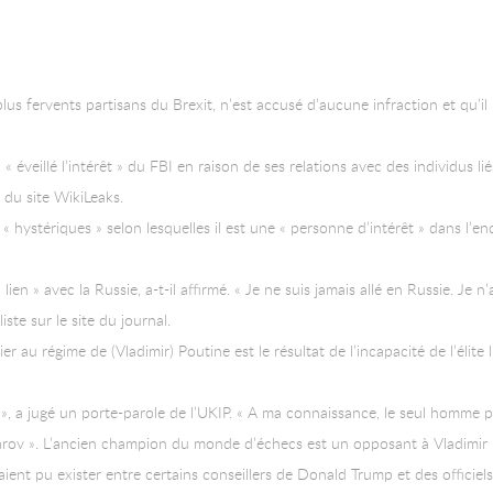
 plus fervents partisans du Brexit, n’est accusé d’aucune infraction et qu
« éveillé l’intérêt » du FBI en raison de ses relations avec des individus l
 du site WikiLeaks.
« hystériques » selon lesquelles il est une « personne d’intérêt » dans l’en
lien » avec la Russie, a-t-il affirmé. « Je ne suis jamais allé en Russie. Je n
iste sur le site du journal.
r au régime de (Vladimir) Poutine est le résultat de l’incapacité de l’élite 
», a jugé un porte-parole de l’UKIP. « A ma connaissance, le seul homme p
arov ». L’ancien champion du monde d’échecs est un opposant à Vladimir 
aient pu exister entre certains conseillers de Donald Trump et des officiels