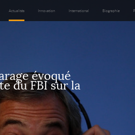
Actualités
Innovation
International
Biographie
P
arage évoqué
te du FBI sur la