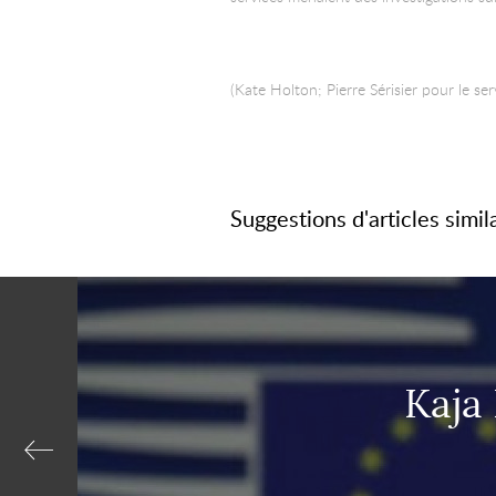
(Kate Holton; Pierre Sérisier pour le ser
Suggestions d'articles simil
Kaja