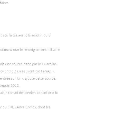
faires.
été faites avant le scrutin du 8
 estimant que le renseignement militaire
dit une source citée par le Guardian.
revient le plus souvent est Farage ».
ntrée sur lui », ajoute cette source,
 depuis 2012.
é le renvoi de l’ancien conseiller à la
ur du FBI, James Comey, dont les