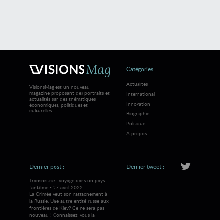
Catégories :
Actualités
VisionsMag est un nouveau
magazine proposant des portraits et
International
actualités sur des thématiques
Innovation
économiques, politiques et
culturelles...
Biographie
Politique
A propos
Dernier post :
Dernier tweet :
Transnistrie : voyage dans un pays
fantôme - 27 avril 2022
La Crimée veut son rattachement à
la Russie. Une autre entité russe aux
frontières de Kiev? Ce ne sera pas
nouveau ! Connaissez-vous la