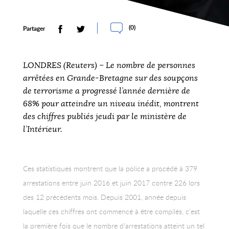
(
0
)
Partager
LONDRES (Reuters) – Le nombre de personnes
arrêtées en Grande-Bretagne sur des soupçons
de terrorisme a progressé l’année dernière de
68% pour atteindre un niveau inédit, montrent
des chiffres publiés jeudi par le ministère de
l’Intérieur.
Ces statistiques montrent que la police a procédé à 379
arrestations entre juin 2016 et juin 2017 contre 226 lors
des 12 précédents mois. Depuis 2001, année depuis
laquelle ces chiffres ont commencé à être compilés, c’est
la première fois que le nombre d’arrestations atteint un tel