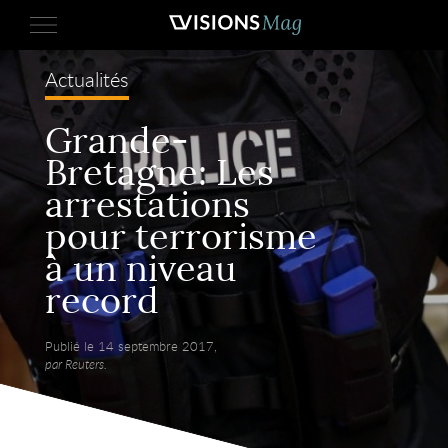
Actualités
Grande-
Bretagne: Les
arrestations
pour terrorisme
à un niveau
record
Publié le 14 septembre 2017,
par Reuters.