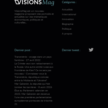
Catégories :
Actualités
VisionsMag est un nouveau
magazine proposant des portraits et
International
actualités sur des thématiques
Innovation
économiques, politiques et
culturelles...
Biographie
Politique
A propos
Dernier post :
Dernier tweet :
Transnistrie : voyage dans un pays
fantôme - 27 avril 2022
La Crimée veut son rattachement à
la Russie. Une autre entité russe aux
frontières de Kiev? Ce ne sera pas
nouveau ! Connaissez-vous la
Transnistrie, république coincée
entre la Moldavie et l’Ukraine?
Mar Galcerán, la députée qui fait
tomber les barrières - 8 août 2026
Élue au Parlement valencien en
2023, Mar Galcerán est devenue
l’une des premières parlementaires
européennes porteuses de trisomie
21