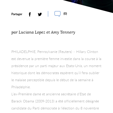
(
0
)
Partager
par Luciana Lopez et Amy Tennery
PHILADELPHIE, Pennsylvanie (Reuters) – Hillary Clinton
est devenue la première femme investie dans la course à la
présidence par un parti majeur aux Etats-Unis, un moment
historique dont les démocrates espèrent qu’il fera oublier
le malaise perceptible depuis le début de la semaine à
Philadelphie.
L’ex-Première dame et ancienne secrétaire d’Etat de
Barack Obama (2009-2013) a été officiellement désignée
candidate du Parti démocrate à l’élection du 8 novembre