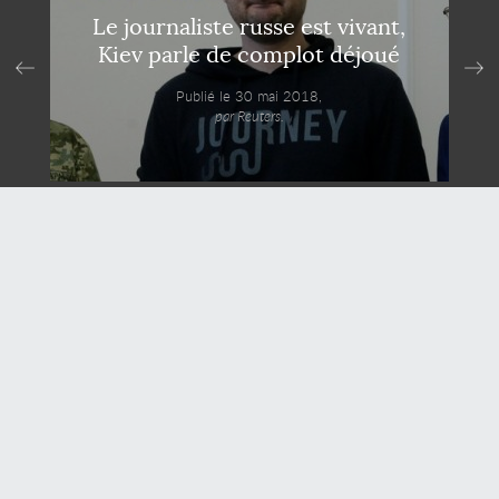
Le journaliste russe est vivant,
Kiev parle de complot déjoué
Publié le 30 mai 2018,
par Reuters.