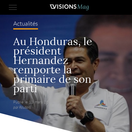
Actualités
Au Honduras, le
président
Hernandez
remporte la
primaire de son
parti
Publié le 13 mars 2017,
par Reuters.