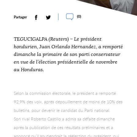
(
0
)
Partager
TEGUCIGALPA (Reuters) – Le président
hondurien, Juan Orlando Hernandez, a remporté
dimanche la primaire de son parti conservateur
en vue de l’élection présidentielle de novembre
au Honduras.
Selon la commission électorale, le président a remporté
92,9% des voix, après dépouillement de moins de 10% des
bulletins, pour devenir le candidat du Parti national.
Son rival Roberto Castillo a admis sa défaite dimanche
après la publication de ces résultats préliminaires et a
annoncé qu’il soutiendrait la réélection du président, qui