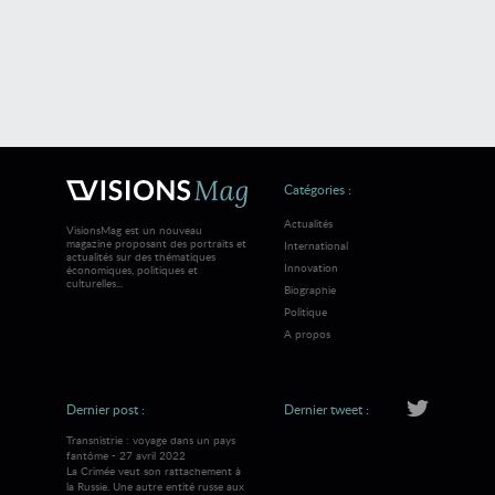
Catégories :
Actualités
VisionsMag est un nouveau
magazine proposant des portraits et
International
actualités sur des thématiques
Innovation
économiques, politiques et
culturelles...
Biographie
Politique
A propos
Dernier post :
Dernier tweet :
Transnistrie : voyage dans un pays
fantôme - 27 avril 2022
La Crimée veut son rattachement à
la Russie. Une autre entité russe aux