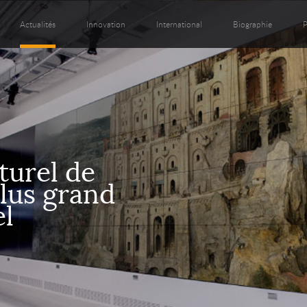
Actualités
Innovation
International
Biographie
P
lturel de
plus grand
el