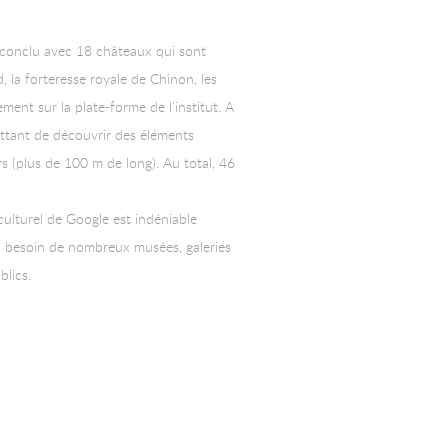
té conclu avec 18 châteaux qui sont
, la forteresse royale de Chinon, les
ent sur la plate-forme de l’institut. A
mettant de découvrir des éléments
ers (plus de 100 m de long). Au total, 46
culturel de Google est indéniable
au besoin de nombreux musées, galeries
blics.