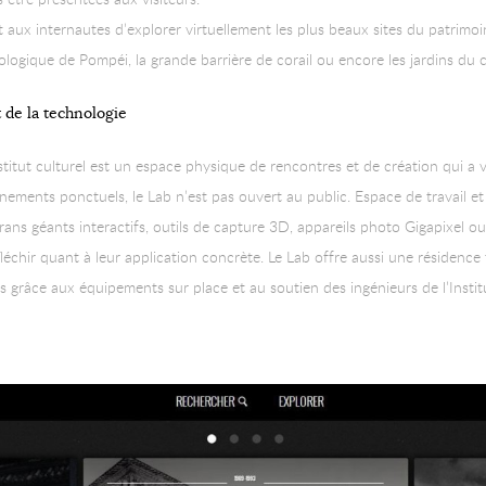
aux internautes d’explorer virtuellement les plus beaux sites du patrimoi
ologique de Pompéi, la grande barrière de corail ou encore les jardins du c
et de la technologie
nstitut culturel est un espace physique de rencontres et de création qui a 
nements ponctuels, le Lab n’est pas ouvert au public. Espace de travail et 
rans géants interactifs, outils de capture 3D, appareils photo Gigapixel o
éfléchir quant à leur application concrète. Le Lab offre aussi une résidence
s grâce aux équipements sur place et au soutien des ingénieurs de l’Institu