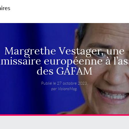
aires
Margrethe Vestager, une
missaire européenne à l’as
des GAFAM
Publié le 27 octobre 2023,
par VisionsMag.