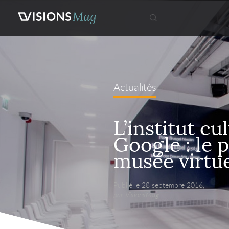
Actualités
L’institut cu
Google : le 
musée virtu
Publié le 28 septembre 2016,
par VisionsMag.