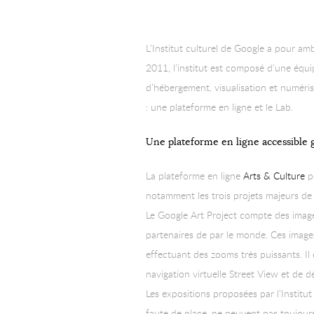
L’Institut culturel de Google a pour amb
2011, l’institut est composé d’une équip
d’hébergement, visualisation et numérisa
: une plateforme en ligne et le Lab.
Une plateforme en ligne accessible 
La plateforme en ligne
Arts & Culture
pe
notamment les trois projets majeurs de l
Le Google Art Project compte des images
partenaires de par le monde. Ces images 
effectuant des zooms très puissants. I
navigation virtuelle Street View et de
Les expositions proposées par l’Institu
faute de place, ne peuvent pas toujours