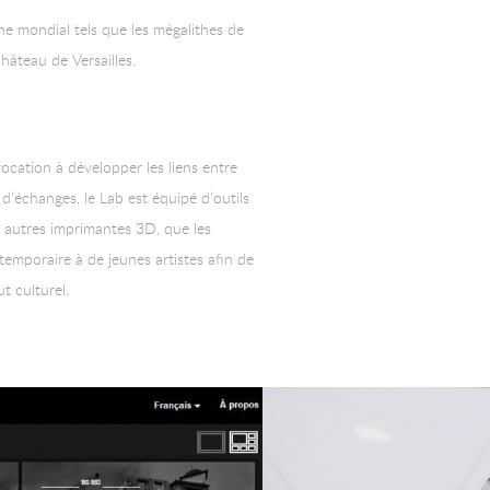
ne mondial tels que les mégalithes de
hâteau de Versailles.
vocation à développer les liens entre
d’échanges, le Lab est équipé d’outils
u autres imprimantes 3D, que les
 temporaire à de jeunes artistes afin de
t culturel.