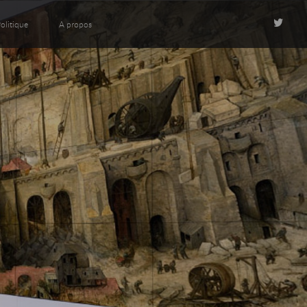
olitique
A propos