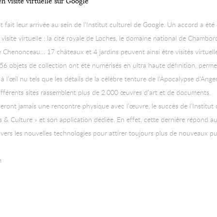
en visite virtuelle sur Google
 fait leur arrivée au sein de l’Institut culturel de Google. Un accord a é
visite virtuelle : la cité royale de Loches, le domaine national de Chambord
 Chenonceau… 17 châteaux et 4 jardins peuvent ainsi être visités virtuellem
, 56 objets de collection ont été numérisés en ultra haute définition, per
 à l’œil nu tels que les détails de la célèbre tenture de l’Apocalypse d’Ang
 différents sites rassemblent plus de 2.000 œuvres d’art et de documents.
ceront jamais une rencontre physique avec l’œuvre, le succès de l’Institut 
 & Culture » et son application dédiée. En effet, cette dernière répond 
 vers les nouvelles technologies pour attirer toujours plus de nouveaux pu
m