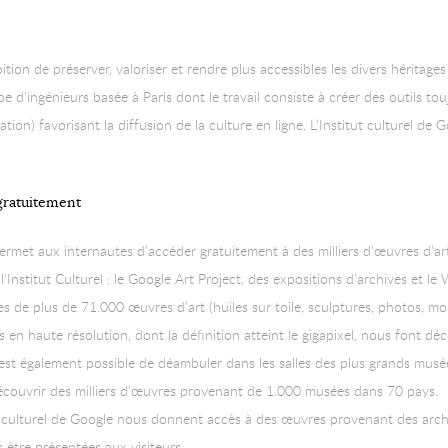
ition de préserver, valoriser et rendre plus accessibles les divers héritag
e d’ingénieurs basée à Paris dont le travail consiste à créer des outils to
tion) favorisant la diffusion de la culture en ligne. L’Institut culturel d
gratuitement
rmet aux internautes d’accéder gratuitement à des milliers d’œuvres d’ar
’Institut Culturel : le Google Art Project, des expositions d’archives et l
 de plus de 71.000 œuvres d’art (huiles sur toile, sculptures, photos, mo
en haute résolution, dont la définition atteint le gigapixel, nous font dé
l est également possible de déambuler dans les salles des plus grands mus
 découvrir des milliers d’œuvres provenant de 1.000 musées dans 70 pays.
t culturel de Google nous donnent accès à des œuvres provenant des archive
 être présentées aux visiteurs.