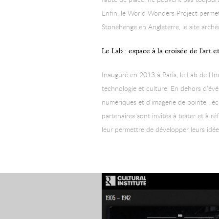
Enfin, le World Wonders Project permet 
Stonehenge en Angleterre, le site arché
Le Lab : espace à la croisée de l’art 
Inauguré en 2013 à Paris, le Lab de l’I
technologie et culture. En dehors d’évé
numériques et d’imagerie de pointe : éc
partenaires sont invités à tester et à r
leur permettre de développer leurs idée