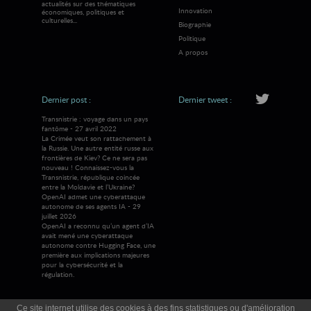
actualités sur des thématiques
Innovation
économiques, politiques et
culturelles...
Biographie
Politique
A propos
Dernier post :
Dernier tweet :
Transnistrie : voyage dans un pays
fantôme - 27 avril 2022
La Crimée veut son rattachement à
la Russie. Une autre entité russe aux
frontières de Kiev? Ce ne sera pas
nouveau ! Connaissez-vous la
Transnistrie, république coincée
entre la Moldavie et l’Ukraine?
OpenAI admet une cyberattaque
autonome de ses agents IA - 29
juillet 2026
OpenAI a reconnu qu’un agent d’IA
avait mené une cyberattaque
autonome contre Hugging Face, une
première aux implications majeures
pour la cybersécurité et la
régulation.
Ce site internet utilise des cookies à des fins statistiques ou d'amélioration