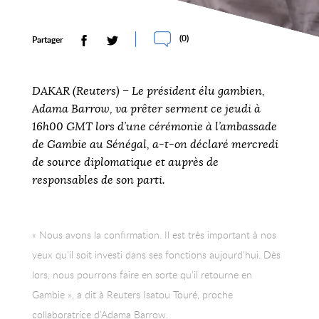
(
0
)
Partager
DAKAR (Reuters) – Le président élu gambien,
Adama Barrow, va prêter serment ce jeudi à
16h00 GMT lors d’une cérémonie à l’ambassade
de Gambie au Sénégal, a-t-on déclaré mercredi
de source diplomatique et auprès de
responsables de son parti.
« Nous avons la confirmation. Il est très important à nos
yeux qu’il soit investi dans ses fonctions aujourd’hui. Dès
lors, nous pourrons faire en sorte qu’il retourne en
Gambie », a dit à Reuters Isatou Touré, proche
collaboratrice d’Adama Barrow.