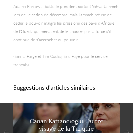
Adama Barrow a battu le président sortant Yahya Jammeh
lors de l’élection de décembre, mais Jammeh refuse de
céder le pouvoir malgré les pressions des pays d’Afrique
de l’Ouest, qui menacent de le chasser par la force s’il
continue de s’accrocher au pouvoir.
(Emma Farge et Tim Cocks; Eric Faye pour le service
français)
Suggestions d'articles similaires
Canan Kaftancıoglu, l’autre
visage de la Turquie