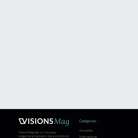
Catégories :
Actualités
VisionsMag est un nouveau
magazine proposant des portraits et
International