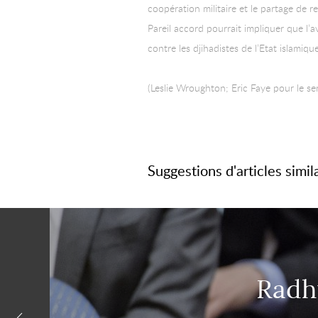
coopération militaire et le partage de 
Pareil accord pourrait impliquer que l’
contre les djihadistes de l’Etat islamique
(Leslie Wroughton; Eric Faye pour le ser
Suggestions d'articles simil
Radh