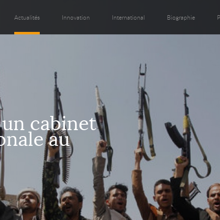
Actualités
Innovation
International
Biographie
P
 un cabinet
onale au