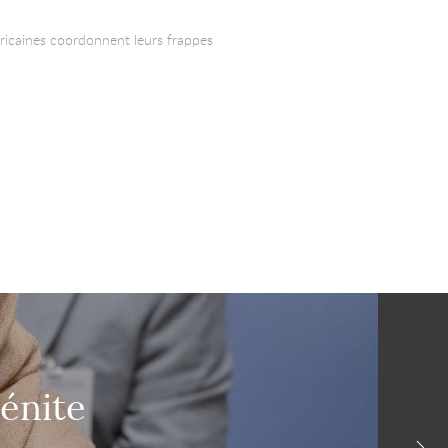
méricaines coordonnent leurs frappes
énite