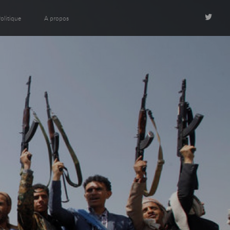
olitique
A propos