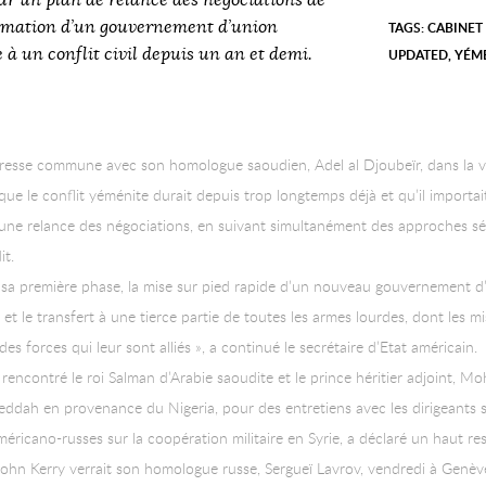
sur un plan de relance des négociations de
ormation d’un gouvernement d’union
TAGS:
CABINET
 à un conflit civil depuis un an et demi.
UPDATED
,
YÉM
presse commune avec son homologue saoudien, Adel al Djoubeïr, dans la vi
ue le conflit yéménite durait depuis trop longtemps déjà et qu’il importait
e relance des négociations, en suivant simultanément des approches sécu
it.
 sa première phase, la mise sur pied rapide d’un nouveau gouvernement d’u
 et le transfert à une tierce partie de toutes les armes lourdes, dont les mis
des forces qui leur sont alliés », a continué le secrétaire d’Etat américain.
t rencontré le roi Salman d’Arabie saoudite et le prince héritier adjoint,
jeddah en provenance du Nigeria, pour des entretiens avec les dirigeants 
éricano-russes sur la coopération militaire en Syrie, a déclaré un haut re
hn Kerry verrait son homologue russe, Sergueï Lavrov, vendredi à Genève