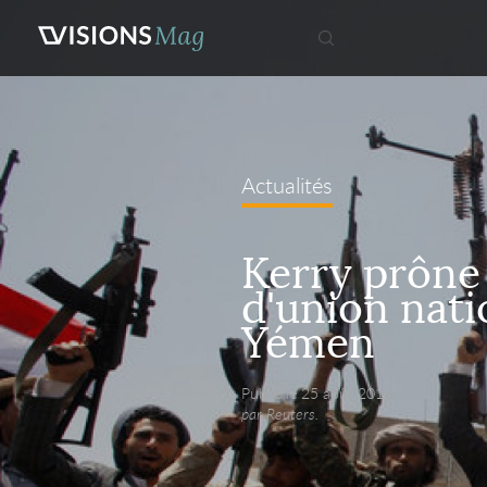
Actualités
Kerry prône
d'union nati
Yémen
Publié le 25 août 2016,
par Reuters.