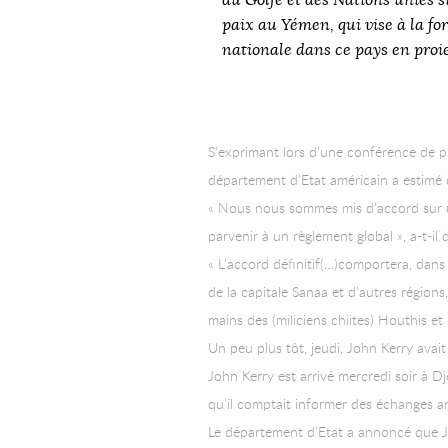
du Golfe et des Nations unies 
paix au Yémen, qui vise à la f
nationale dans ce pays en proie
S’exprimant lors d’une conférence de 
département d’Etat américain a estimé q
« Nous nous sommes mis d’accord sur un
parvenir à un règlement global », a-t-il d
« L’accord définitif(…)comportera, dans
de la capitale Sanaa et d’autres régions,
mains des (miliciens chiites) Houthis et 
Un peu plus tôt, jeudi, John Kerry avai
John Kerry est arrivé mercredi soir à D
qu’il comptait informer des échanges am
Le département d’Etat a annoncé que Jo