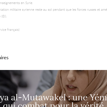
renseignements en Syrie.
aviation militaire syrienne reste au sol pendant que les forces russes et a
 (EI).
vice français)
aires
ya al-Mutawakel : une Yém
qui combat pour la vérité