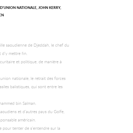
 D'UNION NATIONALE
,
JOHN KERRY
,
EN
lle saoudienne de Djeddah, le chef du
 d’y mettre fin.
ritaire et politique, de manière à
nion nationale, le retrait des forces
siles balistiques, qui sont entre les
 Mohammed bin Salman.
saoudiens et d’autres pays du Golfe,
sponsable américain.
 pour tenter de s’entendre sur la