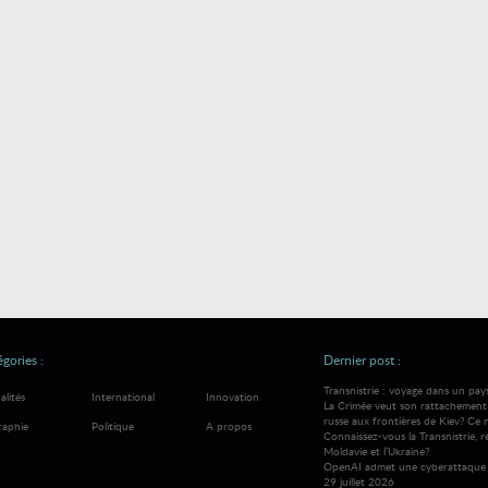
gories :
Dernier post :
Transnistrie : voyage dans un pay
alités
International
Innovation
La Crimée veut son rattachement à
russe aux frontières de Kiev? Ce 
raphie
Politique
A propos
Connaissez-vous la Transnistrie, 
Moldavie et l’Ukraine?
OpenAI admet une cyberattaque 
29 juillet 2026