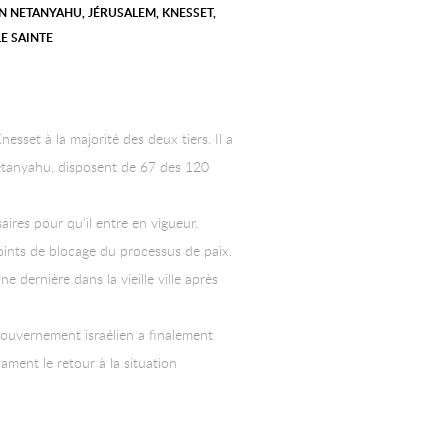
N NETANYAHU
,
JÉRUSALEM
,
KNESSET
,
LE SAINTE
esset à la majorité des deux tiers. Il a
Netanyahu, disposent de 67 des 120
aires pour qu’il entre en vigueur.
 points de blocage du processus de paix.
 dernière dans la vieille ville après
e gouvernement israélien a finalement
ament le retour à la situation