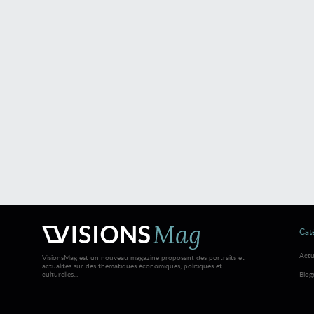
Caté
Actu
VisionsMag est un nouveau magazine proposant des portraits et
actualités sur des thématiques économiques, politiques et
culturelles...
Biog