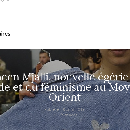
aires
en Mjalli, nouvelle égérie
e et du féminisme au Mo
Orient
Publié le 28 août 2019,
par VisionsMag.