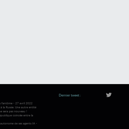
Dernier tweet :
s fantôme - 27 avril 2022
 la Russie. Une autre entité
ne sera pas nouveau !
république coincée entre la
autonome de ses agents IA -