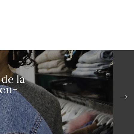
 de la
yen-