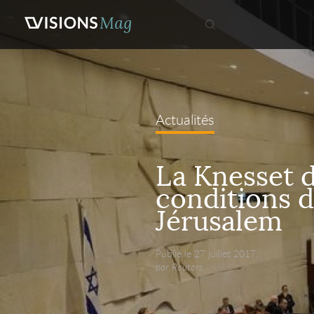
Actualités
La Knesset d
conditions d
Jérusalem
Publié le 27 juillet 2017,
par Reuters.