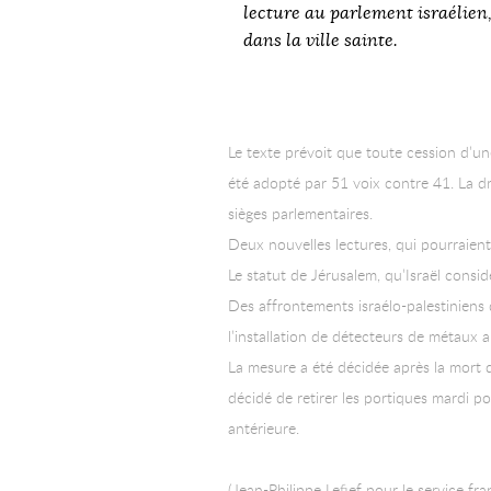
lecture au parlement israélien,
dans la ville sainte.
Le texte prévoit que toute cession d’une
été adopté par 51 voix contre 41. La d
sièges parlementaires.
Deux nouvelles lectures, qui pourraient 
Le statut de Jérusalem, qu’Israël consid
Des affrontements israélo-palestiniens 
l’installation de détecteurs de métaux
La mesure a été décidée après la mort de
décidé de retirer les portiques mardi po
antérieure.
(Jean-Philippe Lefief pour le service fra