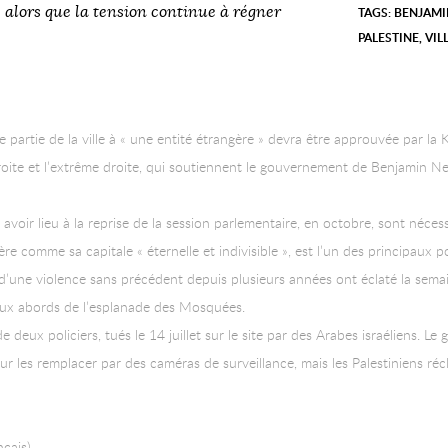
 alors que la tension continue à régner
TAGS:
BENJAMI
PALESTINE
,
VIL
 partie de la ville à « une entité étrangère » devra être approuvée par la Kn
roite et l’extrême droite, qui soutiennent le gouvernement de Benjamin 
avoir lieu à la reprise de la session parlementaire, en octobre, sont nécess
ère comme sa capitale « éternelle et indivisible », est l’un des principaux
d’une violence sans précédent depuis plusieurs années ont éclaté la semaine
 aux abords de l’esplanade des Mosquées.
 deux policiers, tués le 14 juillet sur le site par des Arabes israéliens. L
ur les remplacer par des caméras de surveillance, mais les Palestiniens récl
nçais)