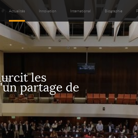
Actualités
Innovation
International
Biographie
P
urcit les
'un partage de