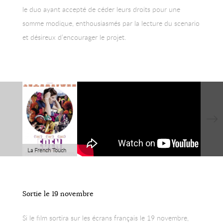
le duo ayant accepté de céder leurs droits pour une
somme modique, enthousiasmés par la lecture du scenario
et désireux d’encourager le projet.
La French Touch
est à l’honneur du
film Eden, qui
retrace les origines
Sortie le 19 novembre
de ce courant
musical apparu en
Si le film sortira sur les écrans français le 19 novembre,