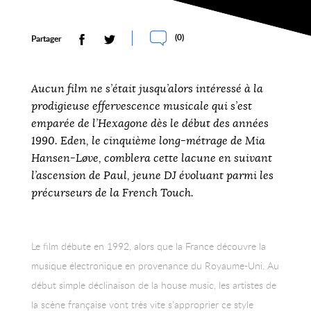
(
0
)
Partager
Aucun film ne s’était jusqu’alors intéressé à la
prodigieuse effervescence musicale qui s’est
emparée de l’Hexagone dès le début des années
1990. Eden, le cinquième long-métrage de Mia
Hansen-Løve, comblera cette lacune en suivant
l’ascension de Paul, jeune DJ évoluant parmi les
précurseurs de la French Touch.
Le film débute en 1992, alors que la France découvre la
musique électronique en provenance du Royaume-Uni. Au
début simple déclinaison de la house music, les artistes de
la scène française vont très vite s’approprier ce style