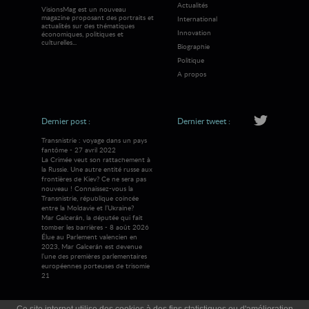
Actualités
VisionsMag est un nouveau
magazine proposant des portraits et
International
actualités sur des thématiques
Innovation
économiques, politiques et
culturelles...
Biographie
Politique
A propos
Dernier post :
Dernier tweet :
Transnistrie : voyage dans un pays
fantôme - 27 avril 2022
La Crimée veut son rattachement à
la Russie. Une autre entité russe aux
frontières de Kiev? Ce ne sera pas
nouveau ! Connaissez-vous la
Transnistrie, république coincée
entre la Moldavie et l’Ukraine?
Mar Galcerán, la députée qui fait
tomber les barrières - 8 août 2026
Élue au Parlement valencien en
2023, Mar Galcerán est devenue
l’une des premières parlementaires
européennes porteuses de trisomie
21