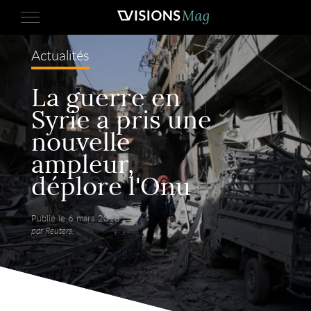
Actualités
La guerre en
Syrie a pris une
nouvelle
ampleur,
déplore l'Onu
Publié le 6 mars 2018,
par Reuters.