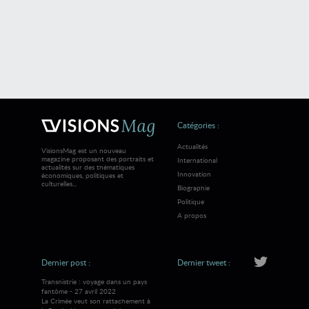
Catégories :
Actualités
VisionsMag est un nouveau
magazine proposant des portraits et
International
actualités sur des thématiques
Innovation
économiques, politiques et
culturelles...
Biographie
Politique
A propos
Dernier post :
Dernier tweet :
Transnistrie : voyage dans un pays
fantôme - 27 avril 2022
La Crimée veut son rattachement à