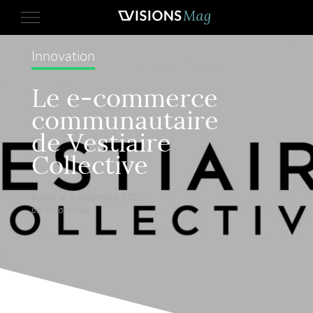
Innovation
Le e-commerce
communautaire
de Vestiaire
Collective
Publié le 3 septembre 2013,
par VisionsMag.