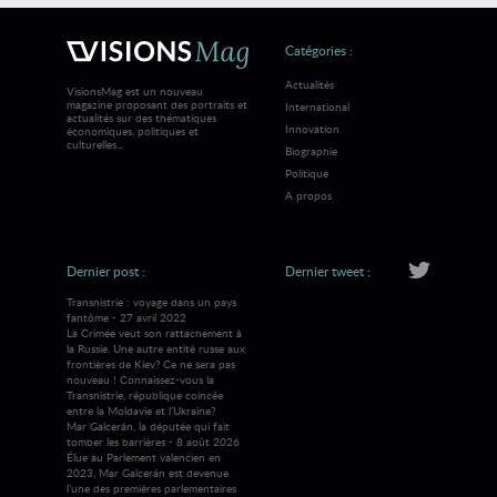
Catégories :
Actualités
VisionsMag est un nouveau
magazine proposant des portraits et
International
actualités sur des thématiques
Innovation
économiques, politiques et
culturelles...
Biographie
Politique
A propos
Dernier post :
Dernier tweet :
Transnistrie : voyage dans un pays
fantôme - 27 avril 2022
La Crimée veut son rattachement à
la Russie. Une autre entité russe aux
frontières de Kiev? Ce ne sera pas
nouveau ! Connaissez-vous la
Transnistrie, république coincée
entre la Moldavie et l’Ukraine?
Mar Galcerán, la députée qui fait
tomber les barrières - 8 août 2026
Élue au Parlement valencien en
2023, Mar Galcerán est devenue
l’une des premières parlementaires