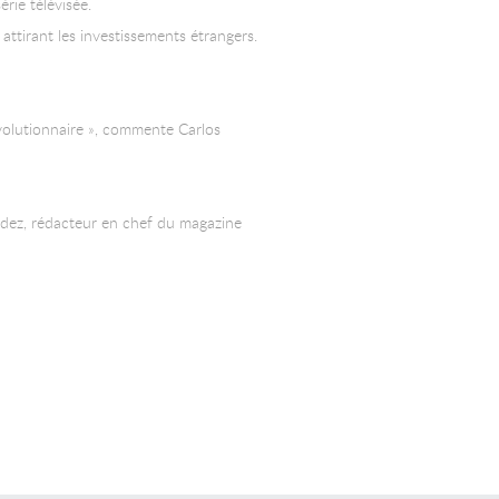
rie télévisée.
attirant les investissements étrangers.
révolutionnaire », commente Carlos
andez, rédacteur en chef du magazine