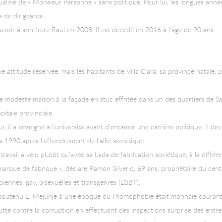
lifié de « Monsieur Personne » sans politique. Pour lui, les longues anné
 de dirigeants.
ouvoir à son frère Raul en 2008. Il est décédé en 2016 à l’âge de 90 ans.
 attitude réservée, mais les habitants de Villa Clara, sa province natale,
e modeste maison à la façade en stuc effritée dans un des quartiers de Sa
itale provinciale.
r, il a enseigné à l’université avant d’entamer une carrière politique. Il de
1990 après l’effondrement de l’allié soviétique.
 travail à vélo plutôt qu’avec sa Lada de fabrication soviétique, à la différ
 marque de fabrique », déclare Ramon Silverio, 69 ans, propriétaire du cent
biennes, gay, bisexuelles et transgenres (LGBT).
a soutenu El Mejunje à une époque où l’homophobie était monnaie courant
utté contre la corruption en effectuant des inspections surprise des entrepr