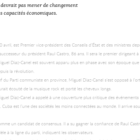
e devrait pas mener de changement
ses capacités économiques.
 avril, est Premier vice-président des Conseils d’État et des ministres dep
uccesseur du président Raul Castro, 86 ans. Il sera le premier dirigeant à
Miguel Diaz-Canel est souvent apparu plus en phase avec son époque que 
depuis la révolution.
ef du Parti communiste en province, Miguel Diaz-Canel s’est opposé à l’
aurait écouté de la musique rock et porté les cheveux longs.
guel Diaz-Canel a appelé à une couverture plus critique des événements pa
t. Cuba est l’une des sociétés les moins connectées au monde. Il arrive s
omme un candidat de consensus. Il a su gagner la confiance de Raul Castr
èle à la ligne du parti, indiquent les observateurs.