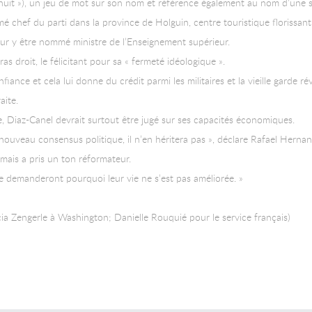
nuit »), un jeu de mot sur son nom et référence également au nom d’une sé
chef du parti dans la province de Holguin, centre touristique florissant 
ur y être nommé ministre de l’Enseignement supérieur.
as droit, le félicitant pour sa « fermeté idéologique ».
nfiance et cela lui donne du crédit parmi les militaires et la vieille garde 
aite.
e, Diaz-Canel devrait surtout être jugé sur ses capacités économiques.
nouveau consensus politique, il n’en héritera pas », déclare Rafael Hern
e mais a pris un ton réformateur.
se demanderont pourquoi leur vie ne s’est pas améliorée. »
ia Zengerle à Washington; Danielle Rouquié pour le service français)