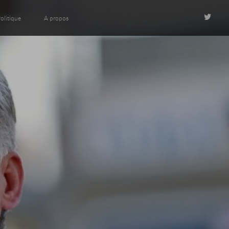
olitique
A propos