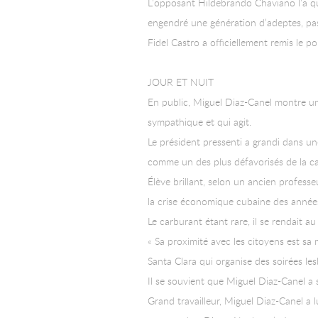
L’opposant Hildebrando Chaviano l’a qua
engendré une génération d’adeptes, pas
Fidel Castro a officiellement remis le p
JOUR ET NUIT
En public, Miguel Diaz-Canel montre une
sympathique et qui agit.
Le président pressenti a grandi dans un
comme un des plus défavorisés de la cap
Élève brillant, selon un ancien professeu
la crise économique cubaine des années 
Le carburant étant rare, il se rendait au
« Sa proximité avec les citoyens est sa
Santa Clara qui organise des soirées les
Il se souvient que Miguel Diaz-Canel 
Grand travailleur, Miguel Diaz-Canel a l