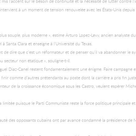
mis l’accent sur le besoin de continuité et la nécessité de lutter contre l’
 intervient à un moment de tension renouvelée avec les États-Unis depuis
ra plus souple, plus moderne », estime Arturo Lopez-Levy, ancien analyste 
l à Santa Clara et enseigne à l’Université du Texas.
nt de dire que c’est un réformateur et de penser qu’il va abandonner le s
u secteur non étatique », souligne-t-il.
Miguel Diaz-Canel restent fondamentalement une énigme. Faire campagne est
finir comme d’autres prétendants au poste dont la carrière a pris fin jus
enteur de la croissance économique sous les Castro, veulent espérer Mich
imitée puisque le Parti Communiste reste la force politique principale et
uté des opposants cubains ont par avance condamné la présidence de Migu