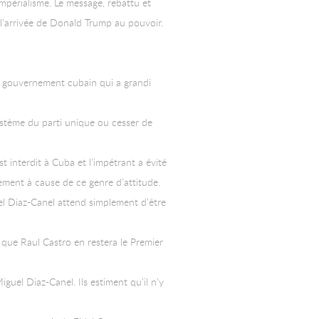
impérialisme. Le message, rebattu et
 l’arrivée de Donald Trump au pouvoir.
du gouvernement cubain qui a grandi
ystème du parti unique ou cesser de
 interdit à Cuba et l’impétrant a évité
tement à cause de ce genre d’attitude.
el Diaz-Canel attend simplement d’être
 que Raul Castro en restera le Premier
el Diaz-Canel. Ils estiment qu’il n’y