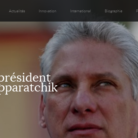
Actualités
Innovation
International
Biographie
P
président
pparatchik