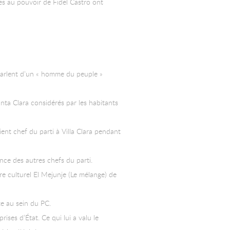
es au pouvoir de Fidel Castro ont
 parlent d’un « homme du peuple »
nta Clara considérés par les habitants
vient chef du parti à Villa Clara pendant
ence des autres chefs du parti.
re culturel El Mejunje (Le mélange) de
e au sein du PC.
ises d’État. Ce qui lui a valu le