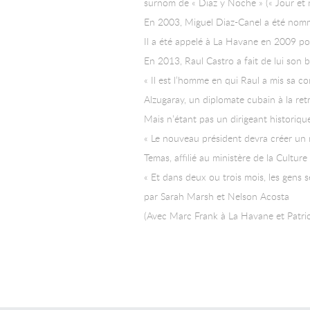
surnom de « Diaz y Noche » (« Jour et 
En 2003, Miguel Diaz-Canel a été nommé 
Il a été appelé à La Havane en 2009 po
En 2013, Raul Castro a fait de lui son br
« Il est l’homme en qui Raul a mis sa co
Alzugaray, un diplomate cubain à la retr
Mais n’étant pas un dirigeant historiqu
« Le nouveau président devra créer un 
Temas, affilié au ministère de la Cultur
« Et dans deux ou trois mois, les gens 
par Sarah Marsh et Nelson Acosta
(Avec Marc Frank à La Havane et Patric