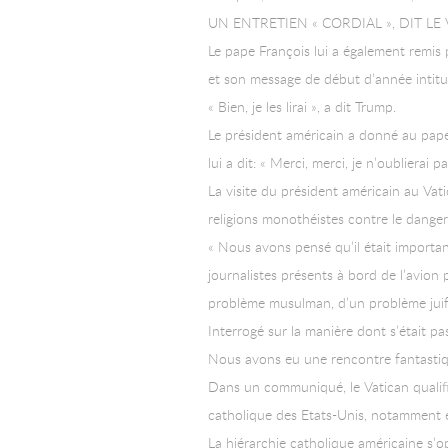
UN ENTRETIEN « CORDIAL », DIT LE
Le pape François lui a également remis
et son message de début d’année intitulé
« Bien, je les lirai », a dit Trump.
Le président américain a donné au pape
lui a dit: « Merci, merci, je n’oublierai 
La visite du président américain au Vat
religions monothéistes contre le danger 
« Nous avons pensé qu’il était importan
journalistes présents à bord de l’avion 
problème musulman, d’un problème juif,
Interrogé sur la manière dont s’était pa
Nous avons eu une rencontre fantastiq
Dans un communiqué, le Vatican qualifie
catholique des Etats-Unis, notamment e
La hiérarchie catholique américaine s’op