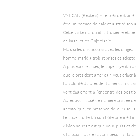
VATICAN (Reuters) – Le président améri
être un homme de paix et a attiré son 
Cette visite marquait la troisième étap
en Israël et en Cisjordanie.
Mais si les discussions avec les dirigea
homme marié à trois reprises et adepte d
A plusieurs reprises, le pape argentin
que le président américain veut ériger 
La volonté du président américain d’as
vont également à l’encontre des positi
Après avoir posé de manière crispée d
apostolique, en présence de leurs seul
Le pape a offert à son hôte une médaill
« Mon souhait est que vous puissiez deven
« La paix, nous en avons besoin », lui 