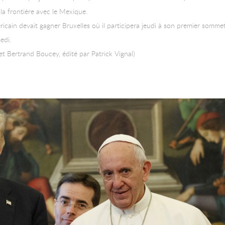
la frontière avec le Mexique.
ricain devait gagner Bruxelles où il participera jeudi à son premier sommet
edi.
t Bertrand Boucey, édité par Patrick Vignal)