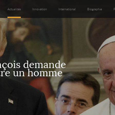
Actualités
Innovation
International
Biographie
P
nçois demande
tre un homme