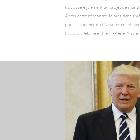
s’oppose également au projet de mur à 
Après cette rencontre, le président amé
pour le sommet du G7, vendredi et sam
(Nicolas Delame et Henri-Pierre André e