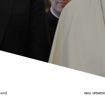
lland
TAGS:
UPDATE