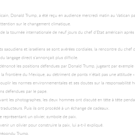
cain, Donald Trump, a été reçu en audience mercredi matin au Vatican par 
attention sur le changement climatique.
e de la tournée internationale de neuf jours du chef d’Etat américain apr
nts saoudiens et israéliens se sont avérées cordiales, la rencontre du chef 
u langage direct s’annonçait plus difficile.
 a dénoncé les positions défendues par Donald Trump, jugeant par exemple
à la frontière du Mexique, au détriment de ponts n’était pas une attitude «
souplir les normes environnementales et ses doutes sur la responsabilité
ons défendues par le pape.
evant les photographes, les deux hommes ont discuté en tête à tête penda
s traducteurs. Puis ils ont procédé à un échange de cadeaux.
e représentant un olivier, symbole de paix.
ir un olivier pour construire la paix, lui a-t-il expliqué.
a répondu Trump.