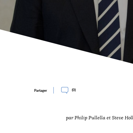
(
0
)
Partager
par Philip Pullella et Steve Ho