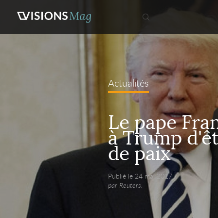
Actualités
Le pape Fra
à Trump d'ê
de paix
Publié le 24 mai 2017,
par Reuters.