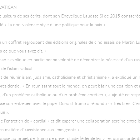
 VATICAN
 plusieurs de ses écrits, dont son Encyclique Laudate Si de 2015 consacré
 « La non-violence: style d’une politique pour la paix ».
 un coffret regroupant des éditions originales de cinq essais de Martin L
pas ce que vous avez dit. »
ican s’explique en partie par sa volonté de démontrer la nécessité d’un ra
de l’islam radical.
t de réunir islam, judaïsme, catholicisme et christianisme », a expliqué u
présidentiel. « En réunissant tout le monde, on peut bâtir une coalition et 
 d’un problème catholique ou d’un problème chrétien », a ajouté ce resp
ssé son entretien avec le pape, Donald Trump a répondu : « Très bien. C’es
ue ».
 l’entretien de « cordial » et dit espérer une collaboration sereine entre 
n matière d' »assistance aux immigrants ».
pose au projet de Trump de priver d’aide fédérale les villes qui accordent 