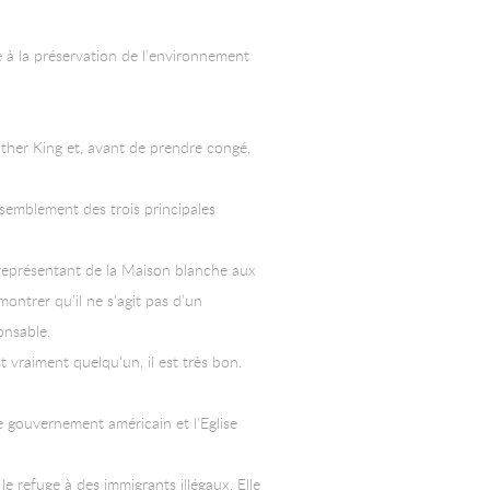
e à la préservation de l’environnement
uther King et, avant de prendre congé,
ssemblement des trois principales
n représentant de la Maison blanche aux
montrer qu’il ne s’agit pas d’un
onsable.
t vraiment quelqu’un, il est très bon.
le gouvernement américain et l’Eglise
le refuge à des immigrants illégaux. Elle