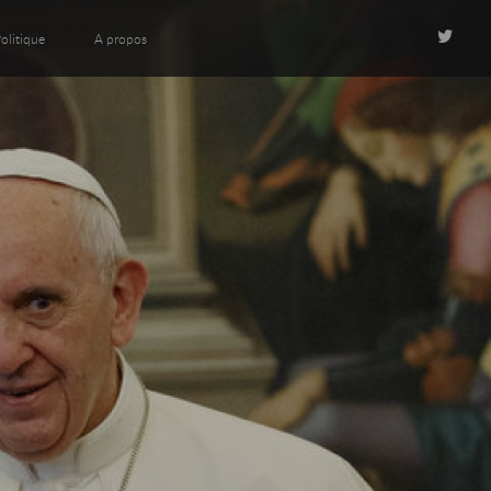
olitique
A propos