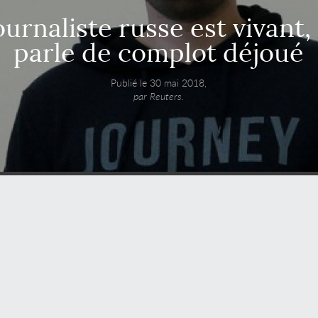
ournaliste russe est vivant,
parle de complot déjoué
Publié le 30 mai 2018,
par Reuters.