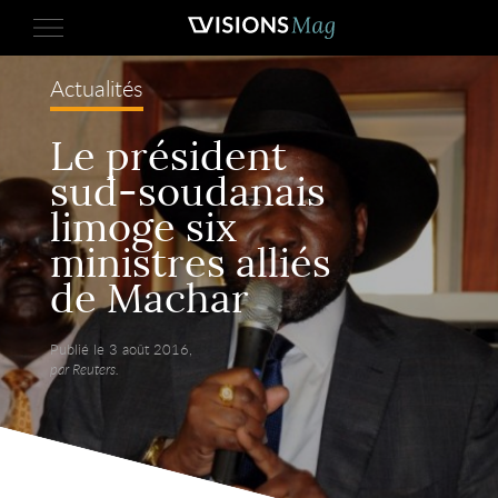
Actualités
Le président
sud-soudanais
limoge six
ministres alliés
de Machar
Publié le 3 août 2016,
par Reuters.