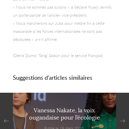
« Nous ne sommes pas surpris », a déclaré Nyarji Jermlili,
un porte-parole de l’ancien vice-président.
« Nous marcherons sur Juba pour mettre fin à cette
mascarade si les forces internationales ne sont pas
déployées », a-t-il affirmé.
(Denis Dumo; Tangi Salaün pour le service français)
Suggestions d'articles similaires
Vanessa Nakate, la voix
ougandaise pour l’écologie
Publié le 19 mars 2020,