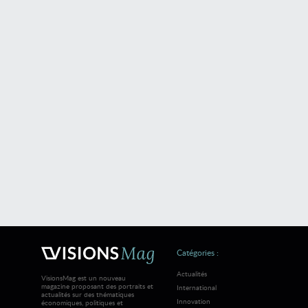
Catégories :
Actualités
VisionsMag est un nouveau
magazine proposant des portraits et
International
actualités sur des thématiques
Innovation
économiques, politiques et