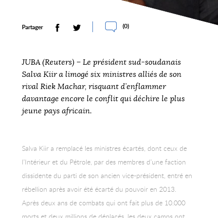
(
0
)
Partager
JUBA (Reuters) – Le président sud-soudanais
Salva Kiir a limogé six ministres alliés de son
rival Riek Machar, risquant d’enflammer
davantage encore le conflit qui déchire le plus
jeune pays africain.
Salva Kiir a remplacé les ministres écartés, dont ceux de
l’Intérieur et du Pétrole, par des membres d’une faction
dissidente du parti de son ancien vice-président, entré en
rébellion après avoir été écarté du pouvoir en 2013.
Après deux ans de combats qui ont fait plus de 10.000
morts et deux millions de déplacés, les deux camps ont