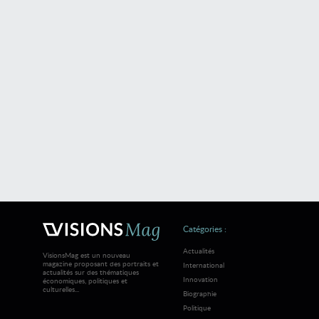
Catégories :
Actualités
VisionsMag est un nouveau
magazine proposant des portraits et
International
actualités sur des thématiques
Innovation
économiques, politiques et
culturelles...
Biographie
Politique