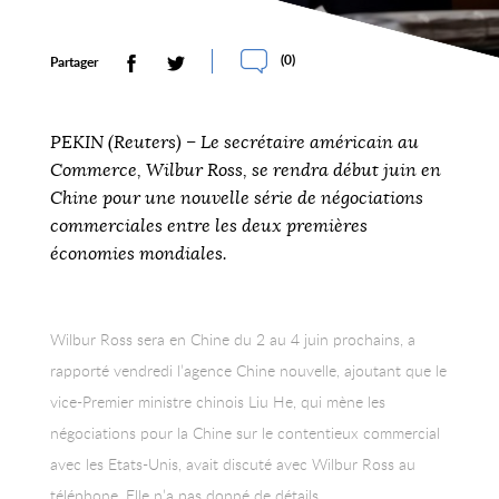
(
0
)
Partager
PEKIN (Reuters) – Le secrétaire américain au
Commerce, Wilbur Ross, se rendra début juin en
Chine pour une nouvelle série de négociations
commerciales entre les deux premières
économies mondiales.
Wilbur Ross sera en Chine du 2 au 4 juin prochains, a
rapporté vendredi l’agence Chine nouvelle, ajoutant que le
vice-Premier ministre chinois Liu He, qui mène les
négociations pour la Chine sur le contentieux commercial
avec les Etats-Unis, avait discuté avec Wilbur Ross au
téléphone. Elle n’a pas donné de détails.