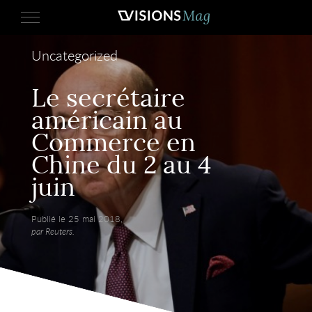
Uncategorized
Le secrétaire
américain au
Commerce en
Chine du 2 au 4
juin
Publié le 25 mai 2018,
par Reuters.