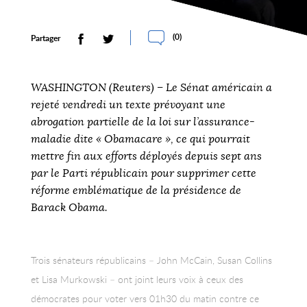
(
0
)
Partager
WASHINGTON (Reuters) – Le Sénat américain a
rejeté vendredi un texte prévoyant une
abrogation partielle de la loi sur l’assurance-
maladie dite « Obamacare », ce qui pourrait
mettre fin aux efforts déployés depuis sept ans
par le Parti républicain pour supprimer cette
réforme emblématique de la présidence de
Barack Obama.
Trois sénateurs républicains – John McCain, Susan Collins
et Lisa Murkowski – ont joint leurs voix à ceux des
démocrates pour voter vers 01h30 du matin contre ce