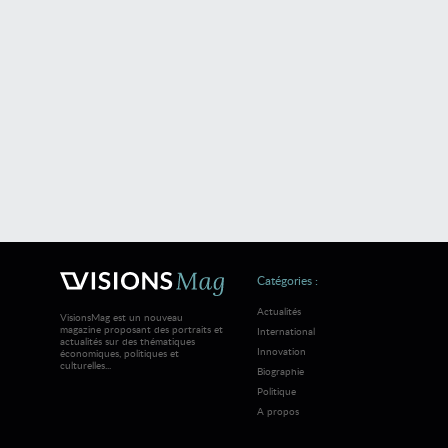
Catégories :
Actualités
VisionsMag est un nouveau
magazine proposant des portraits et
International
actualités sur des thématiques
Innovation
économiques, politiques et
culturelles...
Biographie
Politique
A propos