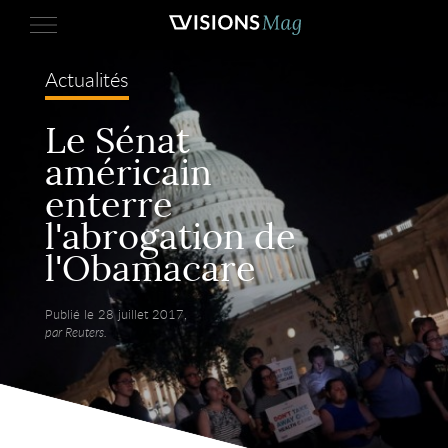
Actualités
Le Sénat
américain
enterre
l'abrogation de
l'Obamacare
Publié le 28 juillet 2017,
par Reuters.