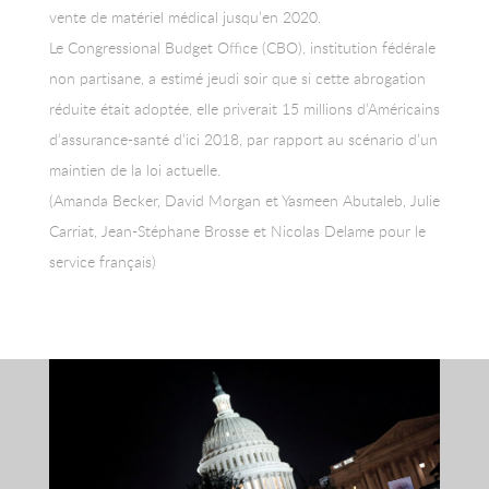
vente de matériel médical jusqu’en 2020.
Le Congressional Budget Office (CBO), institution fédérale
non partisane, a estimé jeudi soir que si cette abrogation
réduite était adoptée, elle priverait 15 millions d’Américains
d’assurance-santé d’ici 2018, par rapport au scénario d’un
maintien de la loi actuelle.
(Amanda Becker, David Morgan et Yasmeen Abutaleb, Julie
Carriat, Jean-Stéphane Brosse et Nicolas Delame pour le
service français)