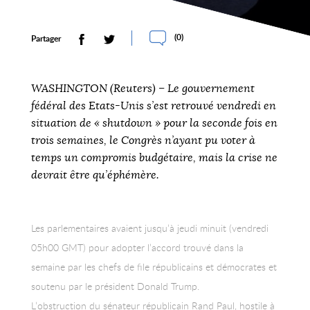
(
0
)
Partager
WASHINGTON (Reuters) – Le gouvernement
fédéral des Etats-Unis s’est retrouvé vendredi en
situation de « shutdown » pour la seconde fois en
trois semaines, le Congrès n’ayant pu voter à
temps un compromis budgétaire, mais la crise ne
devrait être qu’éphémère.
Les parlementaires avaient jusqu’à jeudi minuit (vendredi
05h00 GMT) pour adopter l’accord trouvé dans la
semaine par les chefs de file républicains et démocrates et
soutenu par le président Donald Trump.
L’obstruction du sénateur républicain Rand Paul, hostile à