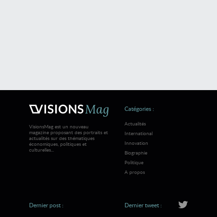
Catégories :
Actualités
VisionsMag est un nouveau
magazine proposant des portraits et
International
actualités sur des thématiques
Innovation
économiques, politiques et
culturelles...
Biographie
Politique
A propos
Dernier post :
Dernier tweet :