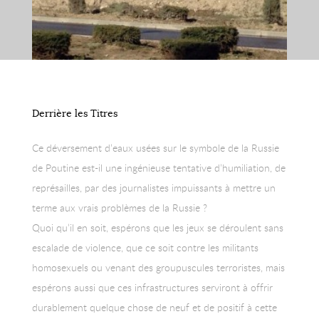
Derrière les Titres
Ce déversement d’eaux usées sur le symbole de la Russie
de Poutine est-il une ingénieuse tentative d’humiliation, de
représailles, par des journalistes impuissants à mettre un
terme aux vrais problèmes de la Russie ?
Quoi qu’il en soit, espérons que les jeux se déroulent sans
escalade de violence, que ce soit contre les militants
homosexuels ou venant des groupuscules terroristes, mais
espérons aussi que ces infrastructures serviront à offrir
durablement quelque chose de neuf et de positif à cette