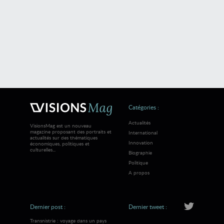
Catégories :
Actualités
VisionsMag est un nouveau
magazine proposant des portraits et
International
actualités sur des thématiques
Innovation
économiques, politiques et
culturelles...
Biographie
Politique
A propos
Dernier post :
Dernier tweet :
Transnistrie : voyage dans un pays