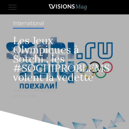
International
Les Jeux
Olympiques à
Sotchi : les
#SOCHIPROBLEMS
volent la vedette
Publié le 10 février 2014,
par VisionsMag.