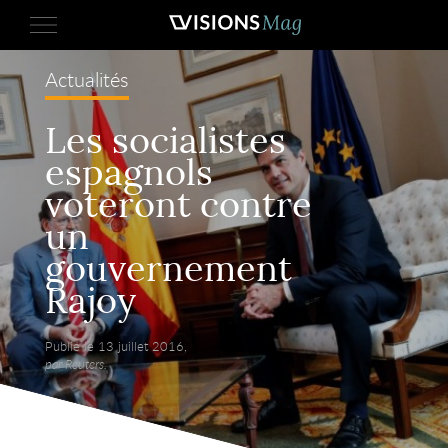
Actualités
Les socialistes
espagnols
voteront contre
un
gouvernement
Rajoy
Publié le 13 juillet 2016,
par Reuters.