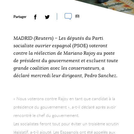
(
0
)
Partager
MADRID (Reuters) – Les députés du Parti
socialiste ouvrier espagnol (PSOE) voteront
contre la réélection de Mariano Rajoy au poste
de président du gouvernement et excluent toute
grande coalition avec les conservateurs, a
déclaré mercredi leur dirigeant, Pedro Sanchez.
« Nous voterons contre Rajoy en tant que candidat à la
présidence du gouvernement », a-t-il déclaré après avoir
rencontré le chef du gouvernement.
Les socialistes feront tout pour éviter un troisième scrutin
législatif, a-t-il ajouté. Les Espagnols ont été appelés aux