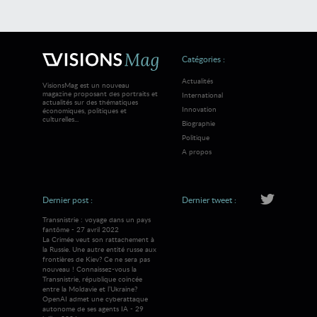
Catégories :
Actualités
VisionsMag est un nouveau
magazine proposant des portraits et
International
actualités sur des thématiques
Innovation
économiques, politiques et
culturelles...
Biographie
Politique
A propos
Dernier post :
Dernier tweet :
Transnistrie : voyage dans un pays
fantôme - 27 avril 2022
La Crimée veut son rattachement à
la Russie. Une autre entité russe aux
frontières de Kiev? Ce ne sera pas
nouveau ! Connaissez-vous la
Transnistrie, république coincée
entre la Moldavie et l’Ukraine?
OpenAI admet une cyberattaque
autonome de ses agents IA - 29