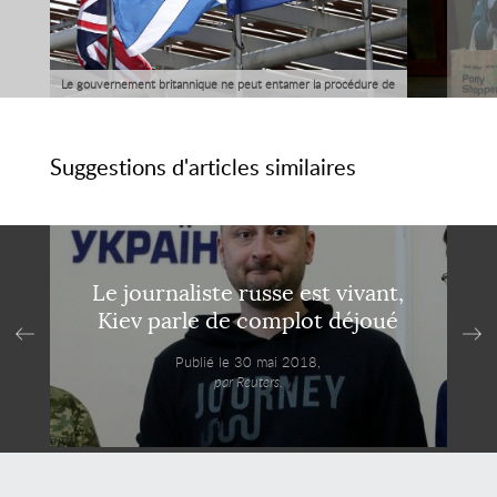
Le gouvernement britannique ne peut entamer la procédure de
sortie de l'Union européenne sans au préalable s'être entendu
avec l'Ecosse, le Pays de Galles et l'Irlande du Nord, a estimé
Suggestions d'articles similaires
mercredi le ministre écossais du Brexit.
Le journaliste russe est vivant,
Kiev parle de complot déjoué
Publié le 30 mai 2018,
par Reuters.