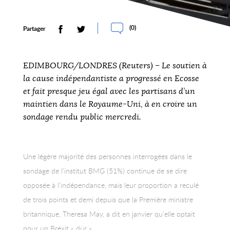
(
0
)
Partager
EDIMBOURG/LONDRES (Reuters) – Le soutien à
la cause indépendantiste a progressé en Ecosse
et fait presque jeu égal avec les partisans d’un
maintien dans le Royaume-Uni, à en croire un
sondage rendu public mercredi.
Une légère majorité des personnes interrogées dans le
sondage de l’institut BMG (51%) continue de se dire
opposée à l’indépendance, mais leur proportion a reculé
de trois points et demi depuis que la Première ministre
britannique, Theresa May, a dit en janvier qu’elle optait
pour un Brexit « dur ».