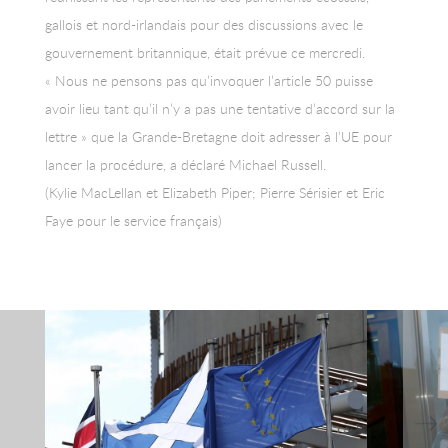
gallois et nord-irlandais pour des discussions avec le
gouvernement britannique, était prévue ce mercredi.
« Nous ne pensons pas qu’invoquer l’article 50 puisse
avoir lieu tant qu’il n’y a pas une tentative d’accord sur la
lettre » que la Grande-Bretagne doit adresser à l’UE pour
lancer la procédure, a déclaré Michael Russell.
(Kylie MacLellan et Elizabeth Piper; Pierre Sérisier et Eric
Faye pour le service français)