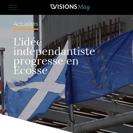
Actualités
L'idée
indépendantiste
progresse en
Ecosse
Publié le 8 février 2017,
par Reuters.