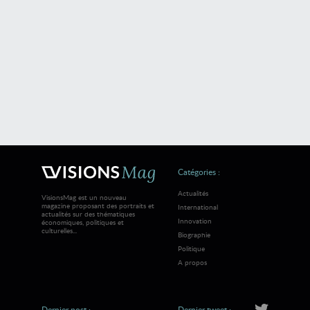
Catégories :
Actualités
VisionsMag est un nouveau
magazine proposant des portraits et
International
actualités sur des thématiques
Innovation
économiques, politiques et
culturelles...
Biographie
Politique
A propos
Dernier post :
Dernier tweet :