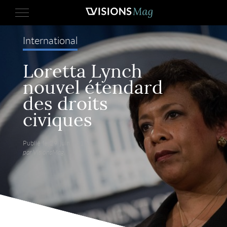
International
Loretta Lynch
nouvel étendard
des droits
civiques
Publié le 29 juin 2016,
par VisionsMag.