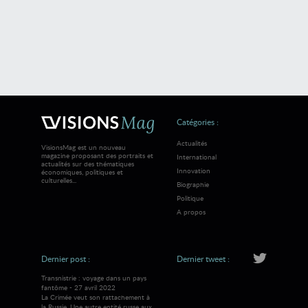
Catégories :
Actualités
VisionsMag est un nouveau
magazine proposant des portraits et
International
actualités sur des thématiques
Innovation
économiques, politiques et
culturelles...
Biographie
Politique
A propos
Dernier post :
Dernier tweet :
Transnistrie : voyage dans un pays
fantôme - 27 avril 2022
La Crimée veut son rattachement à
la Russie. Une autre entité russe aux