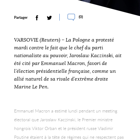
(
0
)
Partager
VARSOVIE (Reuters) – La Pologne a protesté
mardi contre le fait que le chef du parti
nationaliste au pouvoir, Jaroslaw Kaczinski, ait
été cité par Emmanuel Macron, favori de
l’élection présidentielle française, comme un
allié naturel de sa rivale d’extrême droite
Marine Le Pen.
Emmanuel Macron a estimé lundi pendant un meeting
électoral que Jaroslaw Kaczinski, le Premier ministre
hongrois Viktor Orban et le président russe Vladimir
Poutine étaient à la tête de régimes qui ne respectent pas