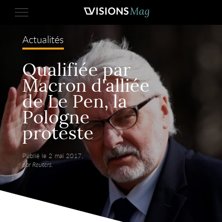
Actualités
Qualifiée par
Macron d'alliée
de Le Pen, la
Pologne
proteste
Publié le 2 mai 2017,
par Reuters.