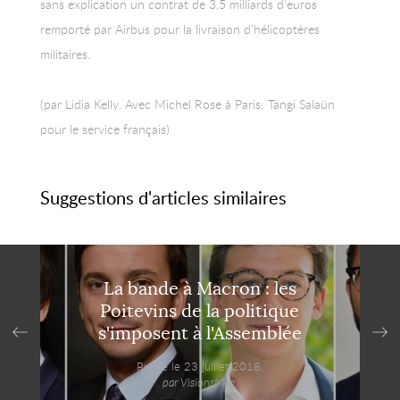
sans explication un contrat de 3,5 milliards d’euros
remporté par Airbus pour la livraison d’hélicoptères
militaires.
(par Lidia Kelly. Avec Michel Rose à Paris; Tangi Salaün
pour le service français)
Suggestions d'articles similaires
La bande à Macron : les
Poitevins de la politique
s'imposent à l'Assemblée
Publié le 23 juillet 2018,
par VisionsMag.