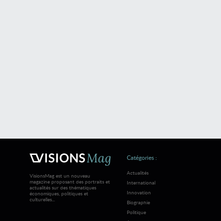
Catégories :
Actualités
VisionsMag est un nouveau
magazine proposant des portraits et
International
actualités sur des thématiques
Innovation
économiques, politiques et
culturelles...
Biographie
Politique