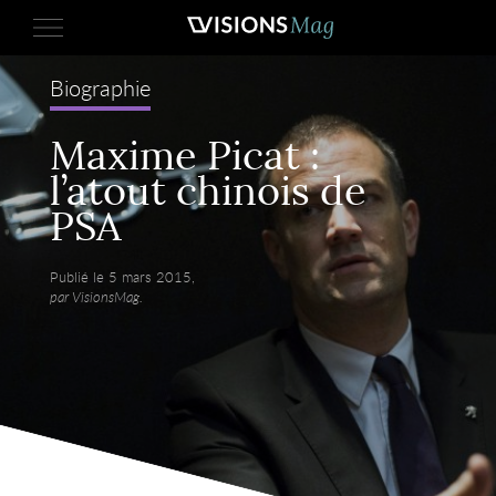
Biographie
Maxime Picat :
l’atout chinois de
PSA
Publié le 5 mars 2015,
par VisionsMag.