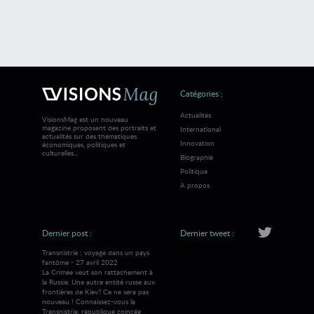
Catégories :
Actualités
VisionsMag est un nouveau
magazine proposant des portraits et
International
actualités sur des thématiques
Innovation
économiques, politiques et
culturelles...
Biographie
Politique
A propos
Dernier post :
Dernier tweet :
Transnistrie : voyage dans un pays
fantôme - 27 avril 2022
La Crimée veut son rattachement à
la Russie. Une autre entité russe aux
frontières de Kiev? Ce ne sera pas
nouveau ! Connaissez-vous la
Transnistrie, république coincée