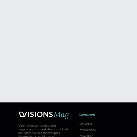
Catégories :
Actualités
VisionsMag est un nouveau
magazine proposant des portraits et
International
actualités sur des thématiques
Innovation
économiques, politiques et