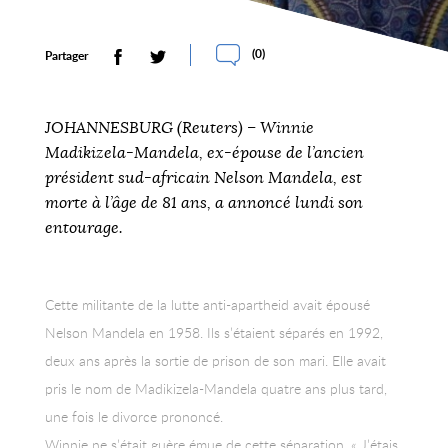
(
0
)
Partager
JOHANNESBURG (Reuters) – Winnie
Madikizela-Mandela, ex-épouse de l’ancien
président sud-africain Nelson Mandela, est
morte à l’âge de 81 ans, a annoncé lundi son
entourage.
Cette militante de la lutte anti-apartheid avait épousé
Nelson Mandela en 1958. Ils s’étaient séparés en 1992,
deux ans après la sortie de prison de son mari. Elle avait
pris le nom de Madikizela-Mandela quatre ans plus tard,
une fois le divorce prononcé.
Winnie ne s’était guère émue de cette séparation. « J’étais