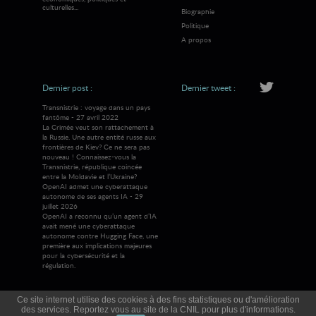
culturelles...
Biographie
Politique
A propos
Dernier post :
Dernier tweet :
Transnistrie : voyage dans un pays
fantôme - 27 avril 2022
La Crimée veut son rattachement à
la Russie. Une autre entité russe aux
frontières de Kiev? Ce ne sera pas
nouveau ! Connaissez-vous la
Transnistrie, république coincée
entre la Moldavie et l’Ukraine?
OpenAI admet une cyberattaque
autonome de ses agents IA - 29
juillet 2026
OpenAI a reconnu qu’un agent d’IA
avait mené une cyberattaque
autonome contre Hugging Face, une
première aux implications majeures
pour la cybersécurité et la
régulation.
Ce site internet utilise des cookies à des fins statistiques ou d'amélioration
des services. Reportez vous au site de la CNIL pour plus d'informations.
© 2026 Visions Mag
Tous droits réservés