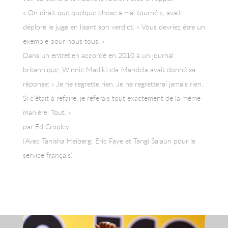
« On dirait que quelque chose a mal tourné », avait
déploré le juge en lisant son verdict. « Vous devriez être un
exemple pour nous tous. »
Dans un entretien accordé en 2010 à un journal
britannique, Winnie Madikizela-Mandela avait donné sa
réponse: « Je ne regrette rien. Je ne regretterai jamais rien.
Si c’était à refaire, je referais tout exactement de la même
manière. Tout. »
par Ed Cropley
(Avec Tanisha Heiberg; Eric Faye et Tangi Salaün pour le
service français)