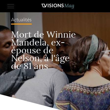
Actualités
Mort de Winnie
Mandela, ex-
épouse de
Nelson, à l'âge
de 81 ans
Publié le 2 avril 2018,
par Reuters.