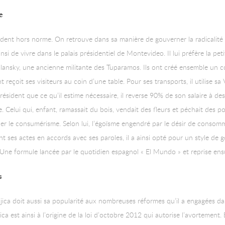
e
ident hors norme. On retrouve dans sa manière de gouverner la radicalité 
i de vivre dans le palais présidentiel de Montevideo. Il lui préfère la pe
olansky, une ancienne militante des Tuparamos. Ils ont créé ensemble un c
t reçoit ses visiteurs au coin d’une table. Pour ses transports, il utilise s
ésident que ce qu’il estime nécessaire, il reverse 90% de son salaire à des
Celui qui, enfant, ramassait du bois, vendait des fleurs et péchait des po
nder le consumérisme. Selon lui, l’égoïsme engendré par le désir de consom
ant ses actes en accords avec ses paroles, il a ainsi opté pour un style de
Une formule lancée par le quotidien espagnol « El Mundo » et reprise ensui
s
ujica doit aussi sa popularité aux nombreuses réformes qu’il a engagées d
 est ainsi à l’origine de la loi d’octobre 2012 qui autorise l’avortement. 