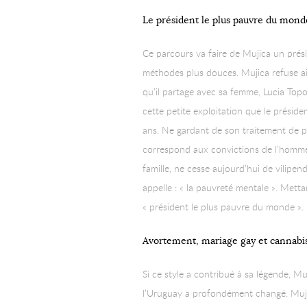
Le président le plus pauvre du mond
Ce parcours va faire de Mujica un prés
méthodes plus douces. Mujica refuse ains
qu’il partage avec sa femme, Lucia Top
cette petite exploitation que le présiden
ans. Ne gardant de son traitement de pr
correspond aux convictions de l’homme. 
famille, ne cesse aujourd’hui de vilipe
appelle : « la pauvreté mentale ». Mett
« président le plus pauvre du monde ». 
Avortement, mariage gay et cannabi
Si ce style a contribué à sa légende, M
l’Uruguay a profondément changé. Mujica