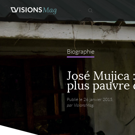
Biographie
José Mujica :
plus pauvre
Publié le 26 janvier 2015,
par VisionsMag.