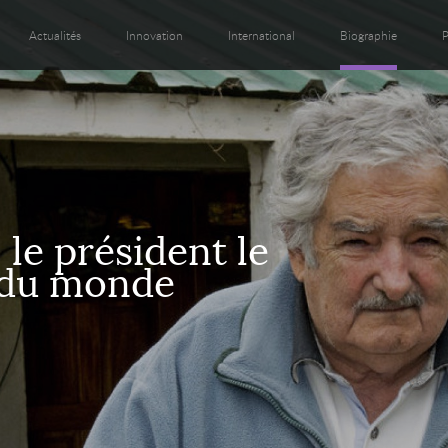
Actualités
Innovation
International
Biographie
P
 le président le
 du monde