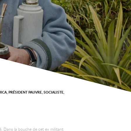
JICA
,
PRÉSIDENT PAUVRE
,
SOCIALISTE
,
14. Dans la bouche de cet ex militant