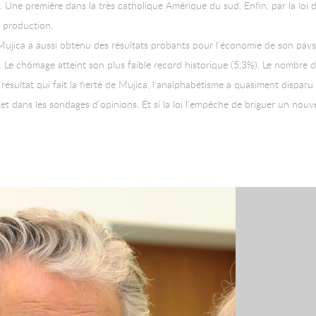
ne première dans la très catholique Amérique du sud. Enfin, par la loi du
a production.
 Mujica a aussi obtenu des résultats probants pour l’économie de son pa
. Le chômage atteint son plus faible record historique (5,3%). Le nombre d
, résultat qui fait la fierté de Mujica, l’analphabétisme a quasiment disparu
et dans les sondages d’opinions. Et si la loi l’empêche de briguer un nou