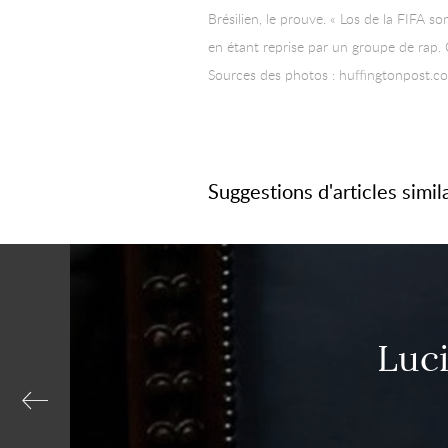
Brésilien, le prouve. « Los de la FIFA so
en étant reprise par un groupe de rap.
Sources des photos : huffingtonpost.c
Suggestions d'articles simil
Luci