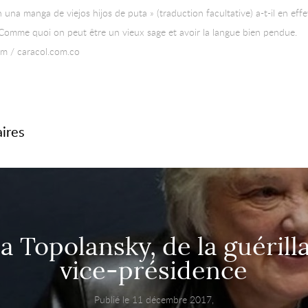
n una manga de viejos hijos de puta » (traduction facultative) a-t-il en effe
 Comme quoi on peut être un vieux sage et avoir la langue bien pendue.
om / caracol.com.co
aires
a Topolansky, de la guérilla
vice-présidence
Publié le 11 décembre 2017,