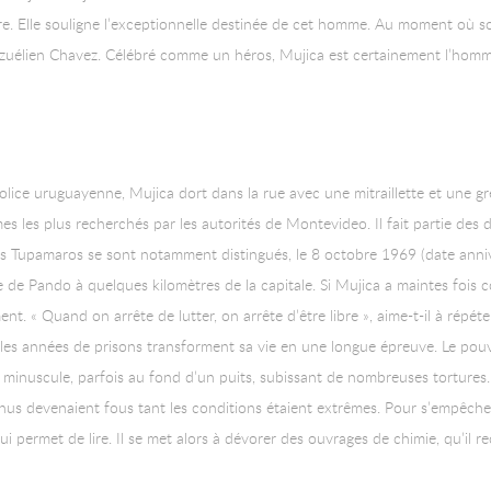
rire. Elle souligne l’exceptionnelle destinée de cet homme. Au moment où 
nézuélien Chavez. Célébré comme un héros, Mujica est certainement l’homm
a police uruguayenne, Mujica dort dans la rue avec une mitraillette et une
es les plus recherchés par les autorités de Montevideo. Il fait partie des
Les Tupamaros se sont notamment distingués, le 8 octobre 1969 (date anni
lle de Pando à quelques kilomètres de la capitale. Si Mujica a maintes fois 
. « Quand on arrête de lutter, on arrête d’être libre », aime-t-il à répéte
é, les années de prisons transforment sa vie en une longue épreuve. Le pouv
 minuscule, parfois au fond d’un puits, subissant de nombreuses tortures
tenus devenaient fous tant les conditions étaient extrêmes. Pour s’empêche
i permet de lire. Il se met alors à dévorer des ouvrages de chimie, qu’il r