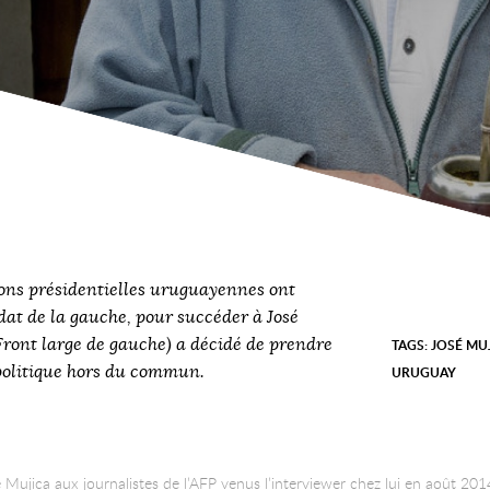
ions présidentielles uruguayennes ont
at de la gauche, pour succéder à José
Front large de gauche) a décidé de prendre
TAGS:
JOSÉ MU
 politique hors du commun.
URUGUAY
sé Mujica aux journalistes de l’AFP venus l’interviewer chez lui en août 20