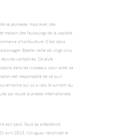
de sa jeunesse, mais avec des
tite maison des faubourgs de la capitale
ommerce d’horticulture. C’est dans
a Volkswagen Beetle vieille de vingt-cinq
 œuvres caritatives. Ce style
issons dans les ruisseaux pour aider sa
mation est responsable de ce qu’il
 gouvernance qui lui a valu le surnom du
te par toute la presse internationale.
ans son pays. Sous sa présidence,
En avril 2013, l’Uruguay reconnaît le