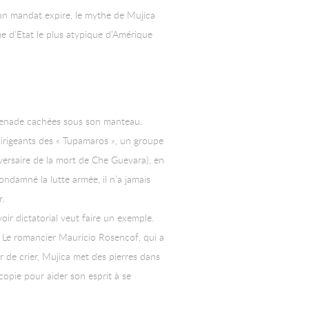
son mandat expire, le mythe de Mujica
e d’Etat le plus atypique d’Amérique
 grenade cachées sous son manteau.
 dirigeants des « Tupamaros », un groupe
versaire de la mort de Che Guevara), en
condamné la lutte armée, il n’a jamais
r.
oir dictatorial veut faire un exemple.
. Le romancier Mauricio Rosencof, qui a
r de crier, Mujica met des pierres dans
ecopie pour aider son esprit à se