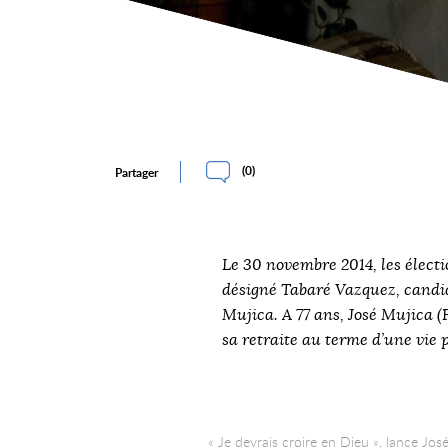
(
0
)
Partager
Le 30 novembre 2014, les élect
désigné Tabaré Vazquez, candid
Mujica. A 77 ans, José Mujica (
sa retraite au terme d’une vie
« Je devrais croire en Dieu », lance Jo