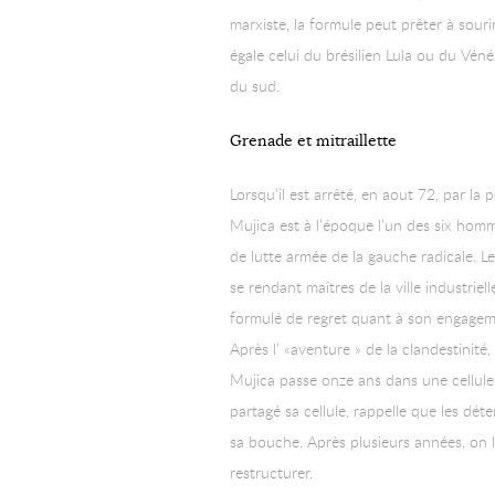
marxiste, la formule peut prêter à sou
égale celui du brésilien Lula ou du Vé
du sud.
Grenade et mitraillette
Lorsqu’il est arrêté, en aout 72, par l
Mujica est à l’époque l’un des six homm
de lutte armée de la gauche radicale. 
se rendant maîtres de la ville industrie
formulé de regret quant à son engagement
Après l’ «aventure » de la clandestinit
Mujica passe onze ans dans une cellule
partagé sa cellule, rappelle que les dé
sa bouche. Après plusieurs années, on lu
restructurer.