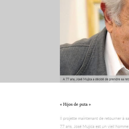
A 77 ans, José Mujica a décidé de prendre sa re
« Hijos de puta »
Il projette maintenant de retourner à sa
77 ans, José Mujica est un vieil homme 