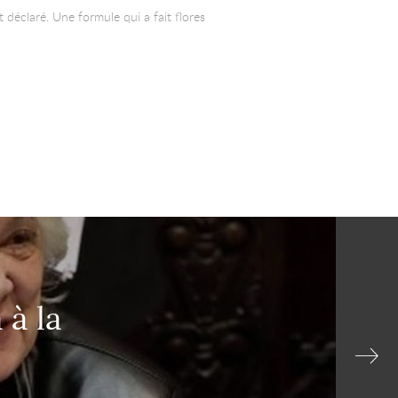
t déclaré. Une formule qui a fait flores
 à la