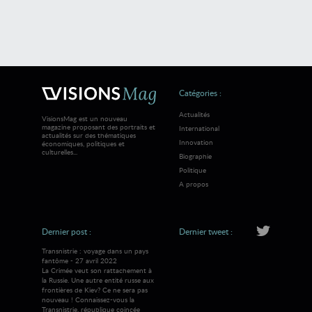
Catégories :
Actualités
VisionsMag est un nouveau
magazine proposant des portraits et
International
actualités sur des thématiques
Innovation
économiques, politiques et
culturelles...
Biographie
Politique
A propos
Dernier post :
Dernier tweet :
Transnistrie : voyage dans un pays
fantôme - 27 avril 2022
La Crimée veut son rattachement à
la Russie. Une autre entité russe aux
frontières de Kiev? Ce ne sera pas
nouveau ! Connaissez-vous la
Transnistrie, république coincée