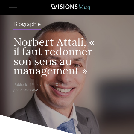
Biographie
Norbert Attali, «
il faut redonner
son sens au
management »
Publié le 19 novembre 2014,
par VisionsMag.