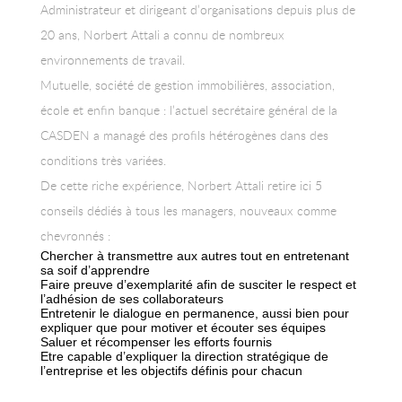
Administrateur et dirigeant d’organisations depuis plus de
20 ans, Norbert Attali a connu de nombreux
environnements de travail.
Mutuelle, société de gestion immobilières, association,
école et enfin banque : l’actuel secrétaire général de la
CASDEN a managé des profils hétérogènes dans des
conditions très variées.
De cette riche expérience, Norbert Attali retire ici 5
conseils dédiés à tous les managers, nouveaux comme
chevronnés :
Chercher à transmettre aux autres tout en entretenant
sa soif d’apprendre
Faire preuve d’exemplarité afin de susciter le respect et
l’adhésion de ses collaborateurs
Entretenir le dialogue en permanence, aussi bien pour
expliquer que pour motiver et écouter ses équipes
Saluer et récompenser les efforts fournis
Etre capable d’expliquer la direction stratégique de
l’entreprise et les objectifs définis pour chacun