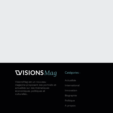
Catégories :
Actualités
VisionsMag est un nouveau
magazine proposant des portraits et
International
actualités sur des thématiques
Innovation
économiques, politiques et
culturelles...
Biographie
Politique
A propos