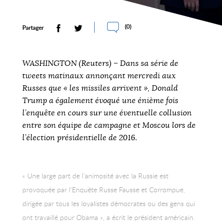
(
0
)
Partager
WASHINGTON (Reuters) – Dans sa série de
tweets matinaux annonçant mercredi aux
Russes que « les missiles arrivent », Donald
Trump a également évoqué une énième fois
l’enquête en cours sur une éventuelle collusion
entre son équipe de campagne et Moscou lors de
l’élection présidentielle de 2016.
« Une large part de l’animosité avec la Russie est
provoquée par l’Enquête Russe Fausse et Corrompue,
dirigée par tous les loyalistes démocrates ou des gens qui
ont travaillé pour Obama », a écrit le président américain.