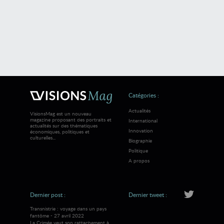
Catégories :
Actualités
VisionsMag est un nouveau
magazine proposant des portraits et
International
actualités sur des thématiques
Innovation
économiques, politiques et
culturelles...
Biographie
Politique
A propos
Dernier post :
Dernier tweet :
Transnistrie : voyage dans un pays
fantôme - 27 avril 2022
La Crimée veut son rattachement à