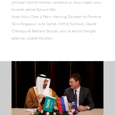
principal marché mondial, constitue un souci majeur pour
le cartel, estime Edward Bell.
(Avec Aizhu Chen à Pékin, Henning Gloystein et Florence
Tan à Singapour, Julie Carriat, Wilfrid Exbrayat, Claude
Chendjou et Bertrand Boucey pour le service français,
édité par Juliette Rouillon)