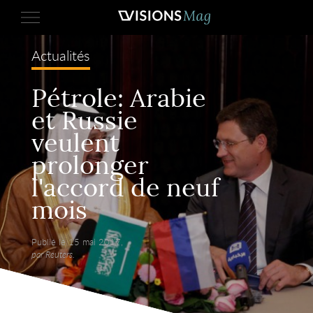
Actualités
Pétrole: Arabie
et Russie
veulent
prolonger
l'accord de neuf
mois
Publié le 15 mai 2017,
par Reuters.