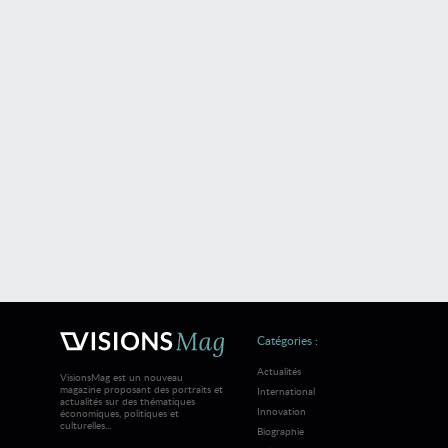
Catégories :
Actualités
VisionsMag est un nouveau
magazine proposant des portraits et
International
actualités sur des thématiques
Innovation
économiques, politiques et
culturelles...
Biographie