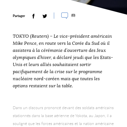
(
0
)
Partager
TOKYO (Reuters) – Le vice-président américain
Mike Pence, en route vers la Corée du Sud où il
assistera à la cérémonie d’ouverture des Jeux
olympiques d’hiver, a déclaré jeudi que les Etats-
Unis et leurs alliés souhaitaient sortir
pacifiquement de la crise sur le programme
nucléaire nord-coréen mais que toutes les
options restaient sur la table.
Dans un discours prononcé devant des soldats américains
stationnés dans la base aérienne de Yokota, au Japon, il a
souligné que les forces américaines et la nation américaine