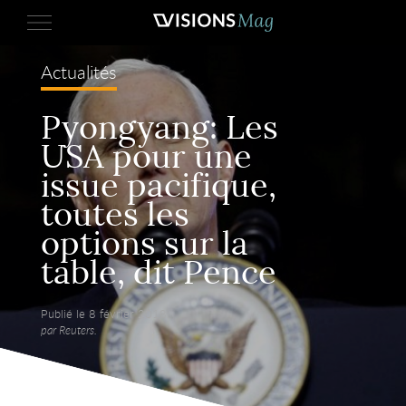
Actualités
Pyongyang: Les
USA pour une
issue pacifique,
toutes les
options sur la
table, dit Pence
Publié le 8 février 2018,
par Reuters.