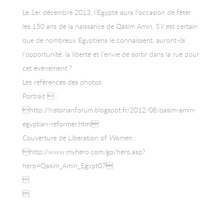
Le 1er décembre 2013, l’Egypte aura l’occasion de fêter
les 150 ans de la naissance de Qasim Amin. S’il est certain
que de nombreux Egyptiens le connaissent, auront-ils
l’opportunité, la liberté et l’envie de sortir dans la rue pour
cet événement ?
Les références des photos:
Portrait  :
http://historianforum.blogspot.fr/2012/08/qasim-amin-
egyptian-reformer.html
Couverture de Liberation of Women :
http://www.myhero.com/go/hero.asp?
hero=Qasim_Amin_Egypt07

