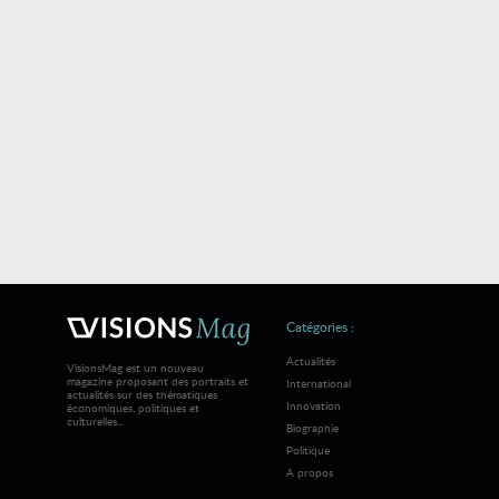
Catégories :
Actualités
VisionsMag est un nouveau
magazine proposant des portraits et
International
actualités sur des thématiques
Innovation
économiques, politiques et
culturelles...
Biographie
Politique
A propos