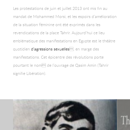
Les protestations de juin et juillet 2013 ont mis fin au
mandat de Mohammed Morsi, et les espoirs d’amélioration
de la situation féminine ont été exprimés dans les
revendications de la place Tahrir. Aujourd’hui ce lieu
emblématique des manifestations en Egypte est le théâtre
quotidien
d’agressions sexuelles
, en marge des
manifestations. Cet épicentre des révolutions porte
pourtant le nom de l’ouvrage de Qasim Amin (Tahrir
signifie Libération).