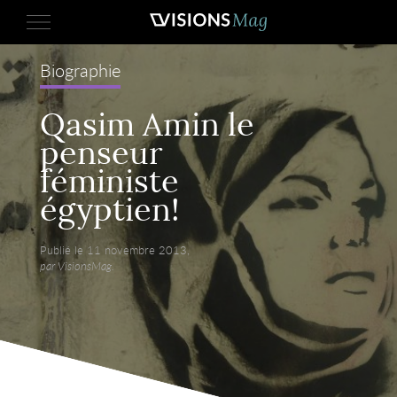
Biographie
Qasim Amin le
penseur
féministe
égyptien!
Publié le 11 novembre 2013,
par VisionsMag.