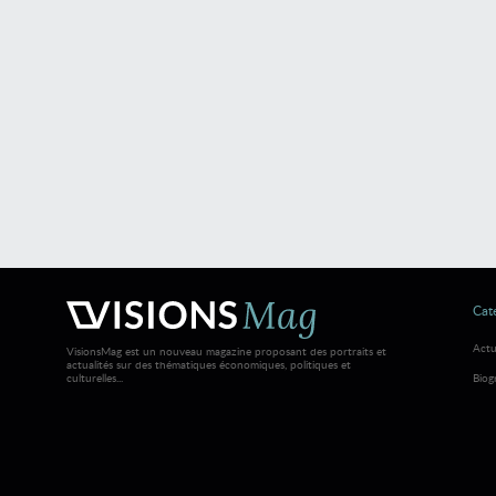
Caté
Actu
VisionsMag est un nouveau magazine proposant des portraits et
actualités sur des thématiques économiques, politiques et
culturelles...
Biog