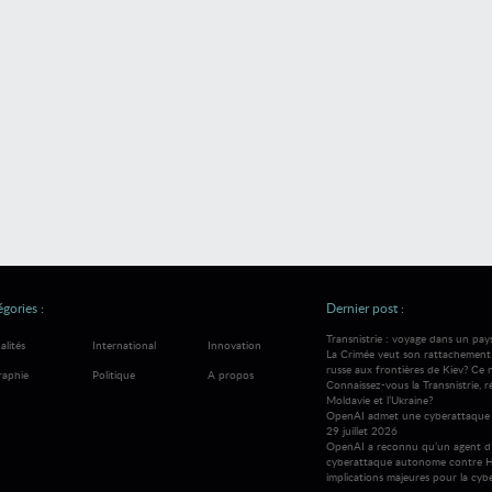
gories :
Dernier post :
Transnistrie : voyage dans un pay
alités
International
Innovation
La Crimée veut son rattachement à
russe aux frontières de Kiev? Ce 
raphie
Politique
A propos
Connaissez-vous la Transnistrie, 
Moldavie et l’Ukraine?
OpenAI admet une cyberattaque 
29 juillet 2026
OpenAI a reconnu qu’un agent d’
cyberattaque autonome contre H
implications majeures pour la cybe