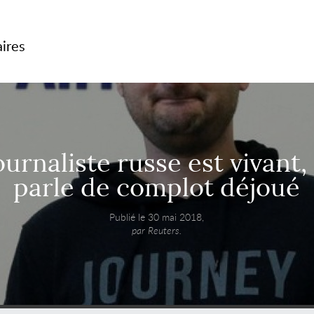
aires
ournaliste russe est vivant,
parle de complot déjoué
Publié le 30 mai 2018,
par Reuters.