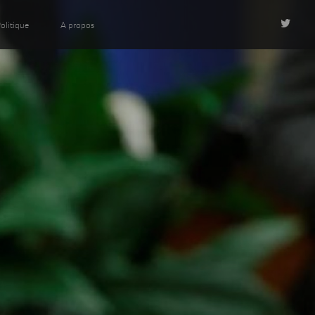
olitique
A propos