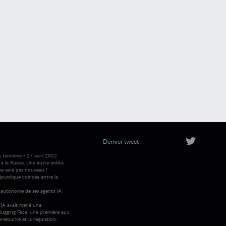
Dernier tweet :
s fantôme - 27 avril 2022
 la Russie. Une autre entité
ne sera pas nouveau !
république coincée entre la
autonome de ses agents IA -
IA avait mené une
ugging Face, une première aux
rsécurité et la régulation.