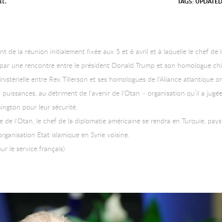
t.
TAGS:
UPDATE
 de la réunion initialement fixée aux 5 et 6 avril et à laquelle le chef de l
is par une rencontre entre le président Donald Trump et son homologue chino
inistérielle entre Rex Tillerson et ses homologues de l’Aliance atlantique
des puissances, au détriment de l’avenir de l’Otan – organisation qu’il a jug
ington pour leur sécurité.
de l’Otan, le chef de la diplomatie américaine se rendra en Turquie, pays
’organisation Etat islamique en Syrie voisine.
r le service français)