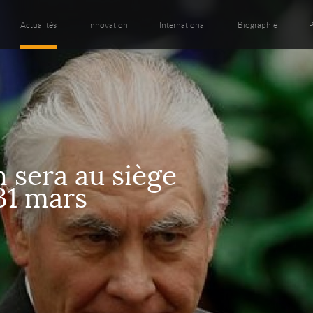
Actualités
Innovation
International
Biographie
P
n sera au siège
 31 mars