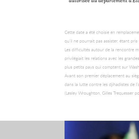
autorisée au département d’Eta
Cette date a été choisie en remplacement
qu’il ne pourrait pas assister, étant pr
Les difficultés autour de la rencontre m
privilégiait les relations avec les gran
plus petits pays qui comptent sur Wash
Avant son premier déplacement au siège 
dans la lutte contre les djihadistes de l
(Lesley Wroughton, Gilles Trequesser pou