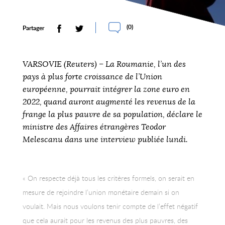
(
0
)
Partager
VARSOVIE (Reuters) – La Roumanie, l’un des
pays à plus forte croissance de l’Union
européenne, pourrait intégrer la zone euro en
2022, quand auront augmenté les revenus de la
frange la plus pauvre de sa population, déclare le
ministre des Affaires étrangères Teodor
Melescanu dans une interview publiée lundi.
« On respecte déjà tous les critères formels, on serait en
mesure de rejoindre l’union monétaire demain si on
voulait. Mais nous voulons tenir compte de l’effet négatif
que cela aurait pour les revenus des plus pauvres, des