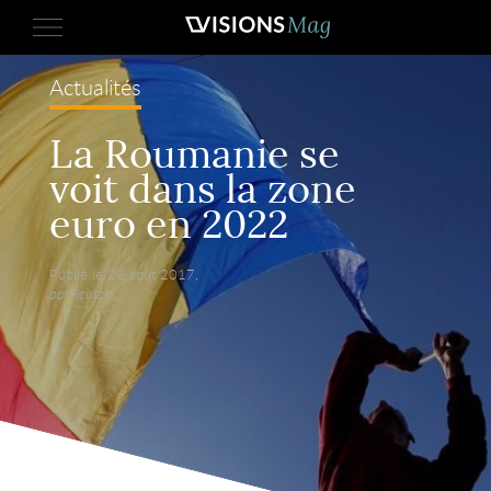
Actualités
La Roumanie se
voit dans la zone
euro en 2022
Publié le 28 août 2017,
par Reuters.