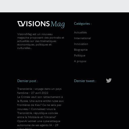
Catégories :
Actualités
VisionsMag est un nouveau
magazine proposant des portraits et
International
actualités sur des thématiques
Innovation
économiques, politiques et
culturelles...
Biographie
Politique
A propos
Dernier post :
Dernier tweet :
Transnistrie : voyage dans un pays
fantôme - 27 avril 2022
La Crimée veut son rattachement à
la Russie. Une autre entité russe aux
frontières de Kiev? Ce ne sera pas
nouveau ! Connaissez-vous la
Transnistrie, république coincée
entre la Moldavie et l’Ukraine?
OpenAI admet une cyberattaque
autonome de ses agents IA - 29
juillet 2026