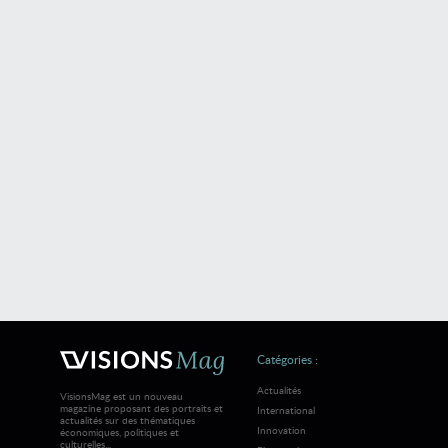
Catégories :
Actualités
VisionsMag est un nouveau
magazine proposant des portraits et
International
actualités sur des thématiques
Innovation
économiques, politiques et
culturelles...