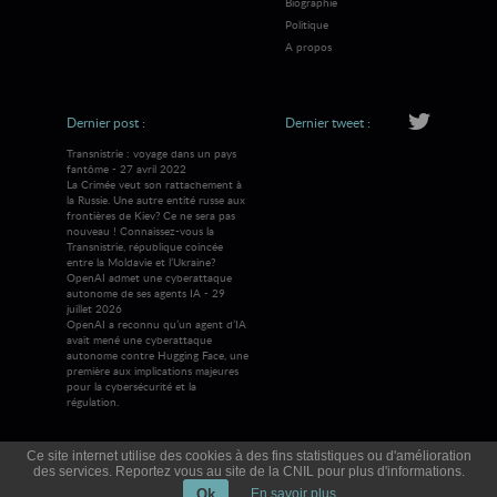
Biographie
Politique
A propos
Dernier post :
Dernier tweet :
Transnistrie : voyage dans un pays
fantôme - 27 avril 2022
La Crimée veut son rattachement à
la Russie. Une autre entité russe aux
frontières de Kiev? Ce ne sera pas
nouveau ! Connaissez-vous la
Transnistrie, république coincée
entre la Moldavie et l’Ukraine?
OpenAI admet une cyberattaque
autonome de ses agents IA - 29
juillet 2026
OpenAI a reconnu qu’un agent d’IA
avait mené une cyberattaque
autonome contre Hugging Face, une
première aux implications majeures
pour la cybersécurité et la
régulation.
Ce site internet utilise des cookies à des fins statistiques ou d'amélioration
des services. Reportez vous au site de la CNIL pour plus d'informations.
© 2026 Visions Mag
Tous droits réservés
Ok
En savoir plus