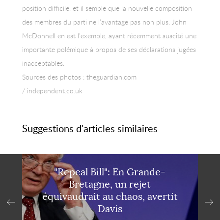
position difficile, et il semble que la nouvelle composition
des membres du parti ne l’avantage pas non plus. John
McDonnell en est l’exemple, ayant récemment suscité une
importante polémique à propos de ses déclarations jugées
inacceptables.
Sources des photos : theguardian.com
/ independent.co.uk
Suggestions d'articles similaires
"Repeal Bill": En Grande-
Bretagne, un rejet
équivaudrait au chaos, avertit
Davis