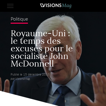
Politique
Royaume-Uni :
le temps des
excuses pour le
socialiste John
McDonnell
Publié le 15 décembre 2015,
par VisionsMag.