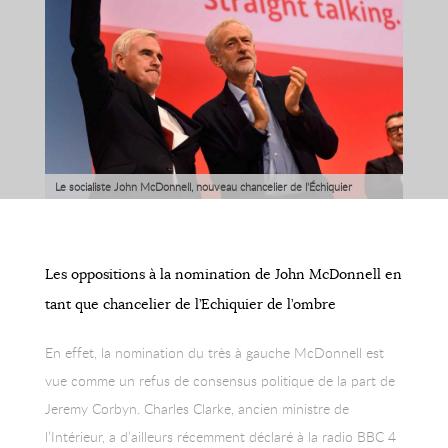
Le socialiste John McDonnell, nouveau chancelier de l'Échiquier
fantôme, est rattrapé par ses déclarations du passé et décide de
présenter ses excuses publiquement
Les oppositions à la nomination de John McDonnell en
tant que chancelier de l’Echiquier de l’ombre
En effet, la nomination du très à gauche McDonnell est
vue comme un refus de consensus politique de la part de
Jeremy Corbyn. Charles Clarke, ancien ministre de
l’Intérieur, a d’ailleurs récemment déclaré à la radio BBC 4