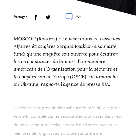
(
0
)
Partager
MOSCOU (Reuters) – Le vice-ministre russe des
Affaires étrangères Sergueï Ryabkov a souhaité
lundi qu’une enquête soit ouverte pour éclairer
les circonstances de la mort d’un membre
américain de l’Organisation pour la sécurité et
la coopération en Europe (OSCE) tué dimanche
en Ukraine, rapporte l’agence de presse RIA.
L’incident s’est produit dimanche matin près du village de
Pryshyb, contrôlé par les séparatistes pro-russes dans l’est
du pays, lorsque le véhicule dans lequel se trouvaient six
membres de l’organisation a sauté sur une mine.