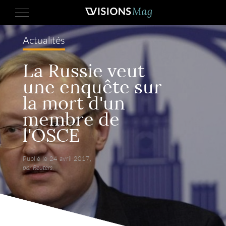
Actualités
La Russie veut
une enquête sur
la mort d'un
membre de
l'OSCE
Publié le 24 avril 2017,
par Reuters.