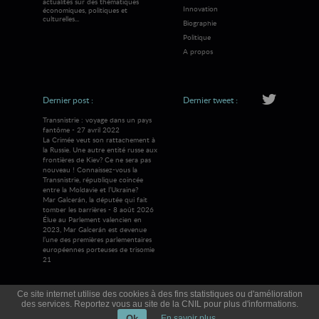
actualités sur des thématiques
Innovation
économiques, politiques et
culturelles...
Biographie
Politique
A propos
Dernier post :
Dernier tweet :
Transnistrie : voyage dans un pays
fantôme - 27 avril 2022
La Crimée veut son rattachement à
la Russie. Une autre entité russe aux
frontières de Kiev? Ce ne sera pas
nouveau ! Connaissez-vous la
Transnistrie, république coincée
entre la Moldavie et l’Ukraine?
Mar Galcerán, la députée qui fait
tomber les barrières - 8 août 2026
Élue au Parlement valencien en
2023, Mar Galcerán est devenue
l’une des premières parlementaires
européennes porteuses de trisomie
21
Ce site internet utilise des cookies à des fins statistiques ou d'amélioration
des services. Reportez vous au site de la CNIL pour plus d'informations.
© 2026 Visions Mag
Tous droits réservés
Ok
En savoir plus