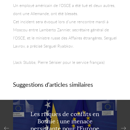
Un employé américain de l’OSCE a été tué et deux autres,
dont une Allemande, ont été blessés.
Cet incident sera évoqué lors d’une rencontre mardi à
Moscou entre Lamberto Zannier, secrétaire général de
l’OSCE, et le ministre russe des Affaires étrangères, Sergueï
Lavrov, a précisé Sergueï Ryabkov.
(Jack Stubbs; Pierre Sérisier pour le service français)
Suggestions d'articles similaires
Les risques de conflits en
Bosnie : une menace
persistante pour l'Europe