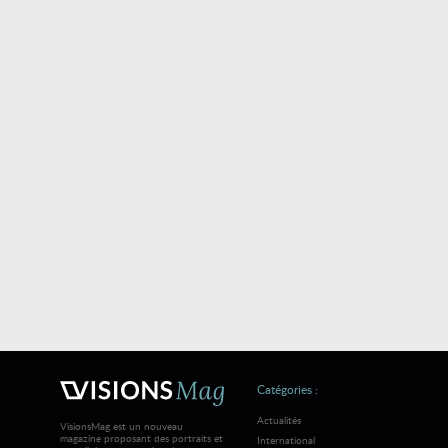
Catégories :
Actualités
VisionsMag est un nouveau
magazine proposant des portraits et
International