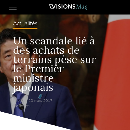
Actualités
Un scandale lié à
des achats de
terrains pèse sur
le Premier
ministre
japonais
Publié le 23 mars 2017,
par Reuters.