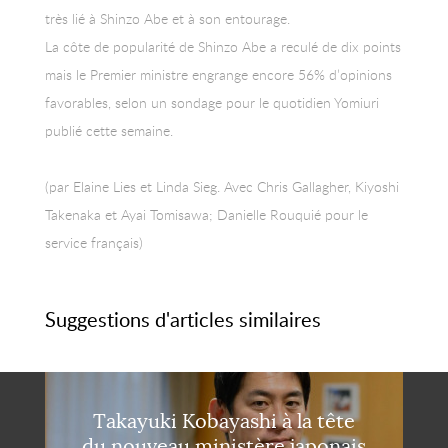
très lié à Shinzo Abe et à son entourage.
La côte de popularité de Shinzo Abe a reculé de dix points
mais le Premier ministre engrange encore 56% d’opinions
favorables, selon un sondage pour le quotidien Yomiuri
publié cette semaine.
(par Elaine Lies et Linda Sieg. Avec Chris Gallagher, Kiyoshi
Takenaka et Ayai Tomisawa; Danielle Rouquié pour le
service français)
Suggestions d'articles similaires
Takayuki Kobayashi à la tête
du nouveau ministère japonais