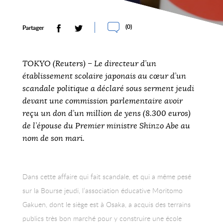
(
0
)
Partager
TOKYO (Reuters) – Le directeur d’un
établissement scolaire japonais au cœur d’un
scandale politique a déclaré sous serment jeudi
devant une commission parlementaire avoir
reçu un don d’un million de yens (8.300 euros)
de l’épouse du Premier ministre Shinzo Abe au
nom de son mari.
Dans cette affaire qui fait scandale, et qui a même pesé
sur la Bourse jeudi, l’association éducative Moritomo
Gakuen, dont le siège est à Osaka, a acquis des terrains
publics très bon marché pour y construire une école