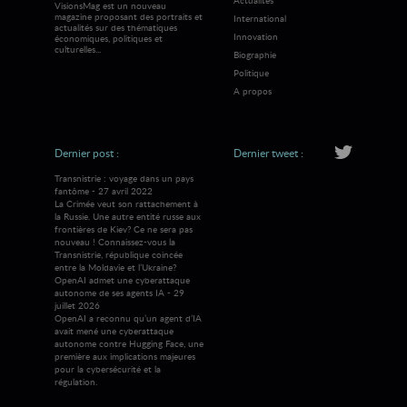
VisionsMag est un nouveau
magazine proposant des portraits et
International
actualités sur des thématiques
Innovation
économiques, politiques et
culturelles...
Biographie
Politique
A propos
Dernier post :
Dernier tweet :
Transnistrie : voyage dans un pays
fantôme - 27 avril 2022
La Crimée veut son rattachement à
la Russie. Une autre entité russe aux
frontières de Kiev? Ce ne sera pas
nouveau ! Connaissez-vous la
Transnistrie, république coincée
entre la Moldavie et l’Ukraine?
OpenAI admet une cyberattaque
autonome de ses agents IA - 29
juillet 2026
OpenAI a reconnu qu’un agent d’IA
avait mené une cyberattaque
autonome contre Hugging Face, une
première aux implications majeures
pour la cybersécurité et la
régulation.