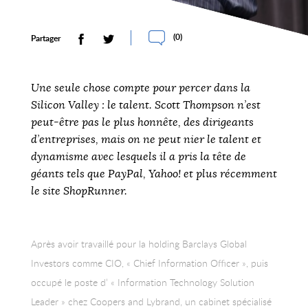
(
0
)
Partager
Une seule chose compte pour percer dans la
Silicon Valley : le talent. Scott Thompson n’est
peut-être pas le plus honnête, des dirigeants
d’entreprises, mais on ne peut nier le talent et
dynamisme avec lesquels il a pris la tête de
géants tels que PayPal, Yahoo! et plus récemment
le site ShopRunner.
Après avoir travaillé pour la holding Barclays Global
Investors comme CIO, « Chief Information Officer », puis
occupé le poste d’ « Information Technology Solution
Leader » chez Coopers and Lybrand, un cabinet spécialisé