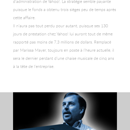
d’administration de Yahoo!. La stratégie semble payante
puisque le fonds a obtenu trois sièges peu de temps après
cette affaire.
Il n’aura pas tout perdu pour autant, puisque ses 130
jours de prestation chez Yahoo! lui auront tout de même
rapporté pas moins de 7,3 millions de dollars. Remplacé
par Marissa Mayer, toujours en poste à l’heure actuelle, il
sera le dernier perdant d’une chaise musicale de cinq ans
à la tête de l’entreprise.