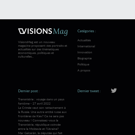
Catégories :
Actualités
VisionsMag est un nouveau
magazine proposant des portraits et
International
actualités sur des thématiques
Innovation
économiques, politiques et
culturelles...
Biographie
Politique
A propos
Dernier post :
Dernier tweet :
Transnistrie : voyage dans un pays
fantôme - 27 avril 2022
La Crimée veut son rattachement à
la Russie. Une autre entité russe aux
frontières de Kiev? Ce ne sera pas
nouveau ! Connaissez-vous la
Transnistrie, république coincée
entre la Moldavie et l’Ukraine?
Mar Galcerán, la députée qui fait