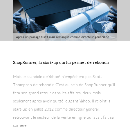
Après un passage furtif mais remarqué comme directeur général de
Yahoo! qu’il sera le quatrième président à quitter en l’espace de cinq
ans, Scott Thompson est depuis 2012 à la tête de la start-up d’e-
commerce ShopRunner.
ShopRunner, la start-up qui lui permet de rebondir
Mais le scandale de Yahoo! n’empêchera pas Scott
Thompson de rebondir. C’est au sein de ShopRunner qu’il
fera son grand retour dans les affaires, deux mois
seulement après avoir quitté le géant Yahoo. Il rejoint la
start-up en juillet 2012 comme directeur général,
retrouvant le secteur de la vente en ligne qui avait fait sa
carrière.