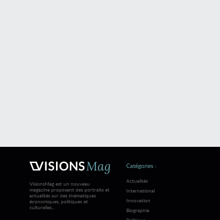
Catégories :
Actualités
VisionsMag est un nouveau
magazine proposant des portraits et
International
actualités sur des thématiques
Innovation
économiques, politiques et
culturelles...
Biographie
Politique