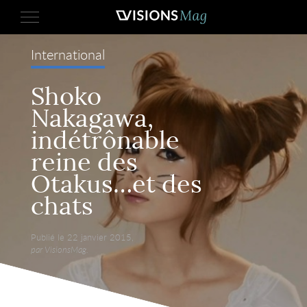
International
Shoko
Nakagawa,
indétrônable
reine des
Otakus…et des
chats
Publié le 22 janvier 2015,
par VisionsMag.