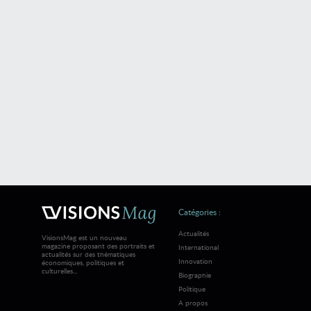
Catégories :
Actualités
VisionsMag est un nouveau
magazine proposant des portraits et
International
actualités sur des thématiques
Innovation
économiques, politiques et
culturelles...
Biographie
Politique
A propos