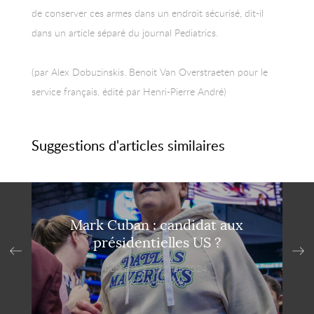
de conserver ces armes dans un endroit sécurisé, dit-il
dans un article séparé du journal Pediatrics.
(par Alex Dobuzinskis. Benoit Van Overstraeten pour le
service français, édité par Henri-Pierre André)
Suggestions d'articles similaires
Mark Cuban : candidat aux
présidentielles US ?
Publié le 27 janvier 2024,
par VisionsMag.