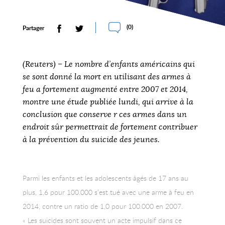
(
0
)
Partager
(Reuters) – Le nombre d’enfants américains qui
se sont donné la mort en utilisant des armes à
feu a fortement augmenté entre 2007 et 2014,
montre une étude publiée lundi, qui arrive à la
conclusion que conserve r ces armes dans un
endroit sûr permettrait de fortement contribuer
à la prévention du suicide des jeunes.
Parmi les enfants et les adolescents âgés de 17 ans au
plus, 1,6 pour 100.000 s’est tué avec une arme à feu en
2014, contre un ratio de 1,0 pour 100.000 en 2007.
« Les suicides sont souvent un acte impulsif dans ce