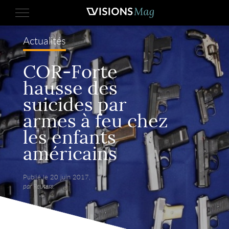
Actualités
COR-Forte
hausse des
suicides par
armes à feu chez
les enfants
américains
Publié le 20 juin 2017,
par Reuters.